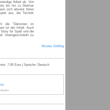
ständige Arbeit ab. Von
tz bis hin zu Dietmar
nn sich absolut hören
spiel aus, die Technik
sich die "Dämonen im
am ist der Inhalt. Auch
Story für Spaß und die
nd. Uneingeschränkt zu
Nicolas Gehling
Preis: 7,95 Euro | Sprache: Deutsch
zon
n Käufen.