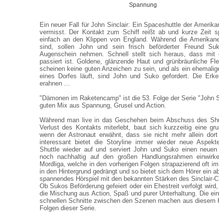
Spannung
Ein neuer Fall für John Sinclair: Ein Spaceshuttle der Amerik
vermisst. Der Kontakt zum Schiff reißt ab und kurze Zeit s
einfach an den Klippen von England. Während die Amerikan
sind, sollen John und sein frisch beförderter Freund Su
Augenschein nehmen. Schnell stellt sich heraus, dass mit
passiert ist. Goldene, glänzende Haut und grünbräunliche Fl
scheinen keine guten Anzeichen zu sein, und als ein ehemalige
eines Dorfes läuft, sind John und Suko gefordert. Die Erk
erahnen ...
"Dämonen im Raketencamp" ist die 53. Folge der Serie "John Si
guten Mix aus Spannung, Grusel und Action.
Während man live in das Geschehen beim Abschuss des Shut
Verlust des Kontakts miterlebt, baut sich kurzzeitig eine gr
wenn der Astronaut erwähnt, dass sie nicht mehr allein dor
interessant bietet die Storyline immer wieder neue Aspekte
Shuttle wieder auf und serviert John und Suko einen neuen 
noch nachhaltig auf den großen Handlungsrahmen einwirk
Mordliga, welche in den vorherigen Folgen strapazierend oft im
in den Hintergrund gedrängt und so bietet sich dem Hörer ein 
spannendes Hörspiel mit den bekannten Stärken des Sinclair-
Ob Sukos Beförderung gefeiert oder ein Ehestreit verfolgt wird
die Mischung aus Action, Spaß und purer Unterhaltung. Die ei
schnellen Schnitte zwischen den Szenen machen aus diesem H
Folgen dieser Serie.