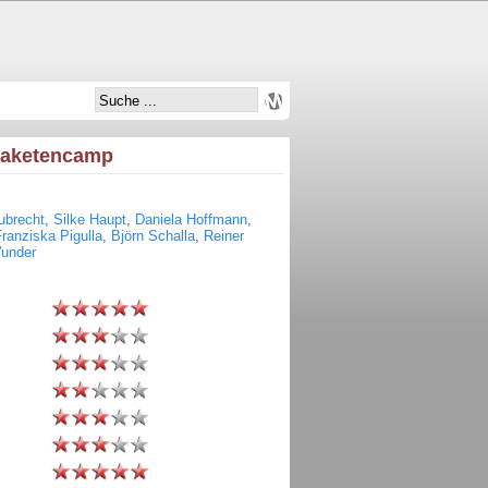
Raketencamp
ubrecht
,
Silke Haupt
,
Daniela Hoffmann
,
ranziska Pigulla
,
Björn Schalla
,
Reiner
under