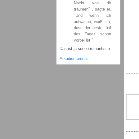
Nacht von dir
träumen" , sagte er.
"Und wenn ich
aufwache, weiß ich,
dass der beste Teil
des Tages schon
vorbei ist."
Das ist ja soooo romantisch
Arkadien brennt