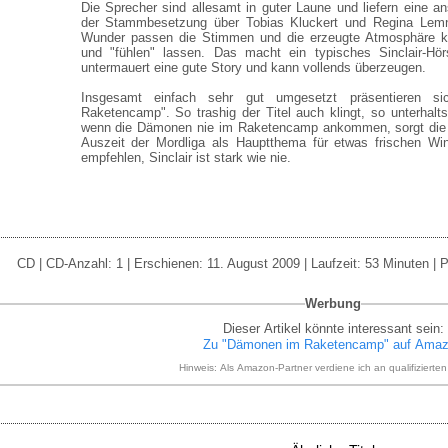
Die Sprecher sind allesamt in guter Laune und liefern eine an
der Stammbesetzung über Tobias Kluckert und Regina Lemni
Wunder passen die Stimmen und die erzeugte Atmosphäre ka
und "fühlen" lassen. Das macht ein typisches Sinclair-Hör
untermauert eine gute Story und kann vollends überzeugen.
Insgesamt einfach sehr gut umgesetzt präsentieren 
Raketencamp". So trashig der Titel auch klingt, so unterhalts
wenn die Dämonen nie im Raketencamp ankommen, sorgt die 
Auszeit der Mordliga als Hauptthema für etwas frischen Wi
empfehlen, Sinclair ist stark wie nie.
CD | CD-Anzahl: 1 | Erschienen: 11. August 2009 | Laufzeit: 53 Minuten | 
Werbung
Dieser Artikel könnte interessant sein:
Zu "Dämonen im Raketencamp" auf Ama
Hinweis: Als Amazon-Partner verdiene ich an qualifizierte