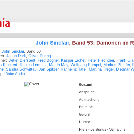
John Sinclair
, Band 53: Dämonen im 
:
John Sinclair
, Band 53
ren:
Jason Dark
,
Oliver Döring
cher:
Detlef Bierstedt
,
Fred Bogner
,
Kaspar Eichel
,
Peter Flechtner
,
Frank Gla
s Kluckert
,
Regina Lemnitz
,
Martin May
,
Wolfgang Pampel
,
Markus Pfeiffer
,
F
ne
,
Sandra Schwittau
,
Jan Spitzer
,
Karlheinz Tafel
,
Martina Treger
,
Dietmar W
g:
Lübbe Audio
Gesamt
Anspruch
Aufmachung
Brutalität
Gefühl
Humor
Preis - Leistungs - Verhältnis