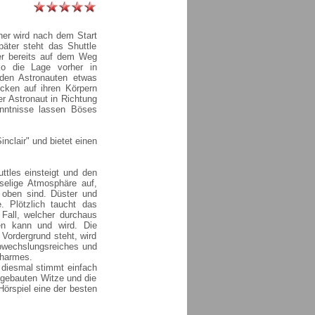
aner wird nach dem Start
päter steht das Shuttle
er bereits auf dem Weg
ko die Lage vorher in
 den Astronauten etwas
ecken auf ihren Körpern
r Astronaut in Richtung
enntnisse lassen Böses
nclair" und bietet einen
tles einsteigt und den
uselige Atmosphäre auf,
t oben sind. Düster und
. Plötzlich taucht das
Fall, welcher durchaus
en kann und wird. Die
 Vordergrund steht, wird
abwechslungsreiches und
Charmes.
, diesmal stimmt einfach
ngebauten Witze und die
örspiel eine der besten