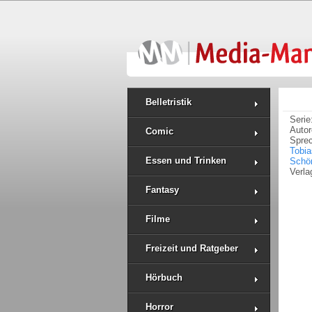
Belletristik
Serie
Auto
Comic
Spre
Tobia
Essen und Trinken
Schö
Verla
Fantasy
Filme
Freizeit und Ratgeber
Hörbuch
Horror