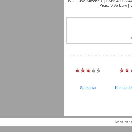
DVD | Disc-Anzahl: 1 | EAN: 4250384400
| Preis: 9,95 Euro |
Spartacvs
Konstanti
Media-Mania