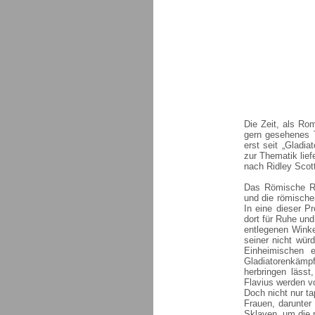
Die Zeit, als Ro
gern gesehenes T
erst seit „Gladia
zur Thematik lie
nach Ridley Scot
Das Römische Rei
und die römischen
In eine dieser 
dort für Ruhe und
entlegenen Winke
seiner nicht wür
Einheimischen 
Gladiatorenkämp
herbringen läss
Flavius werden v
Doch nicht nur ta
Frauen, darunter
Sklaven, um die 