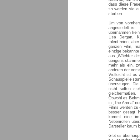
dass diese Frau
so werden sie au
sterben …
Um von vornhere
angesiedelt ist:
übernahmen kein
Lisa Dergan. K
talentfreien, ab
ganzen Film, ma
einzige bekannte
aus „Wächter des
übrigens stammen
mehr als ein, z
anderen der versa
Vielleicht ist e
Schauspielleis
überzeugen. Die 
nicht selten si
gleichermaßen.
Obwohl es Bekmam
in „The Arena“ n
Films werden zu o
besser gesagt h
kommt eine im 
Nebenrollen über
Darsteller kaum b
Gibt es überhaup