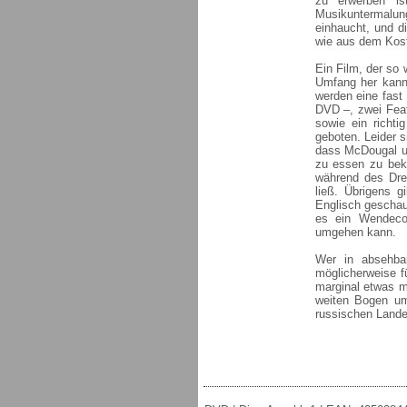
zu erwerben is
Musikuntermalung
einhaucht, und d
wie aus dem Kost
Ein Film, der so
Umfang her kann
werden eine fast
DVD –, zwei Feat
sowie ein richti
geboten. Leider s
dass McDougal u
zu essen zu bek
während des Dre
ließ. Übrigens 
Englisch geschau
es ein Wendeco
umgehen kann.
Wer in absehbar
möglicherweise f
marginal etwas mi
weiten Bogen um
russischen Land