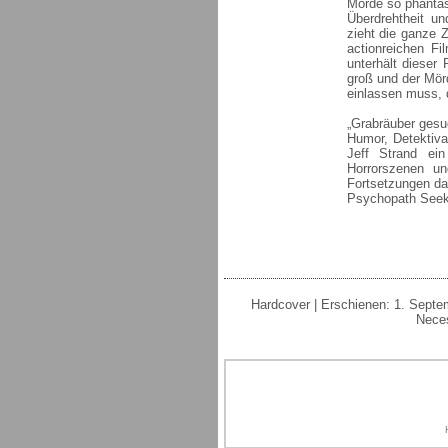
Morde so phantas
Überdrehtheit un
zieht die ganze 
actionreichen Fi
unterhält dieser
groß und der Mörde
einlassen muss, d
„Grabräuber gesu
Humor, Detektiva
Jeff Strand ein
Horrorszenen un
Fortsetzungen da
Psychopath Seek
Hardcover | Erschienen: 1. Septe
Neces