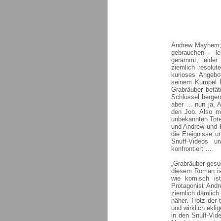
Andrew Mayhem, z
gebrauchen – le
gerammt, leider
ziemlich resolu
kurioses Angebo
seinem Kumpel Ro
Grabräuber betät
Schlüssel bergen,
aber … nun ja, A
den Job. Also m
unbekannten Toten
und Andrew und 
die Ereignisse u
Snuff-Videos un
konfrontiert …
„Grabräuber gesuc
diesem Roman ist
wie komisch ist
Protagonist Andre
ziemlich dämlich
näher. Trotz der 
und wirklich ekl
in den Snuff-Vid