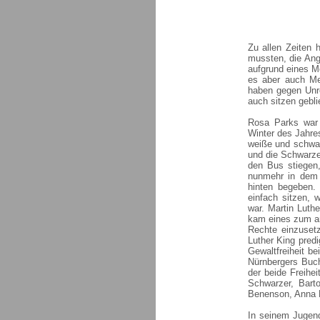
Zu allen Zeiten
mussten, die Ang
aufgrund eines M
es aber auch Me
haben gegen Unre
auch sitzen gebl
Rosa Parks war
Winter des Jahre
weiße und schwa
und die Schwarze
den Bus stiegen,
nunmehr in dem 
hinten begeben.
einfach sitzen, 
war. Martin Luth
kam eines zum an
Rechte einzusetz
Luther King predi
Gewaltfreiheit be
Nürnbergers Buc
der beide Freihei
Schwarzer, Bart
Benenson, Anna P
In seinem Jugend