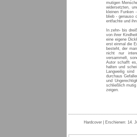
mutigen Mensche
widersetzten, u
kleinen Funken -
blieb - genauso 
entfachte und ihn
In zehn- bis dreiß
von ihrer Kindhei
eine eigene Dick
erst einmal die 
besteht, der ma
nicht nur inte
versammelt, sond
Autor schafft es
halten und schei
Langweilig sind
durchaus Gefalle
und Ungerechtig
schließlich mutig
zeigen.
Hardcover | Erschienen: 14. J