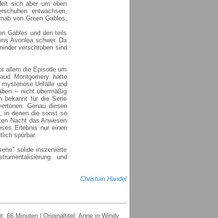
delt sich aber um eben
erschuhen entwachsen,
fernab von Green Gables,
en Gables und den teils
hens Avonlea schwer. Da
minder verschroben sind
or allem die Episode um
Maud Montgomery hatte
, mysteriöse Unfälle und
ben – nicht übermäßig
h bekannt für die Serie
 vertonen. Genau diesen
 in denen die sonst so
neten Nacht das Anwesen
eses Erlebnis nur einen
tlich spürbar.
rie” solide inszenierte
trumentalisierung und
Christian Handel
 66 Minuten | Originaltitel: Anne in Windy