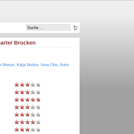
harter Brocken
el Merian
,
Katja Nottke
,
Ilona Otto
,
Anke