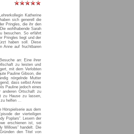
ehrerkollegin Katherine
haben sich generell die
er Pringles, die ihr den
. Die wohlhabende Sarah
u besuchen. So erfährt
 Pringles liegt und der
rzt haben soll. Diese
en Anne auf fruchtbaren
 Besuche an: Eine ihrer
llschaft zu leisten und
gert, mit dem Verlobten
ute Pauline Gibson, die
tändig nörgelnde Mutter
engend, dass selbst Anne
Als Pauline jedoch eines
er anderen Ortschaft zu
ut zu Hause zu lassen,
n zu helfen …
ne Hörspielserie aus dem
isode der vierteiligen
 Poplars”. Lesern der
we erschienen ist, sei
y Willows” handelt. Die
n Gründen den Titel von