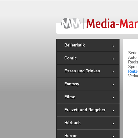
Belletristik
Serie
Auto
Comic
Regi
Spre
Essen und Trinken
Reitz
Verla
Fantasy
Filme
Freizeit und Ratgeber
Hörbuch
Horror