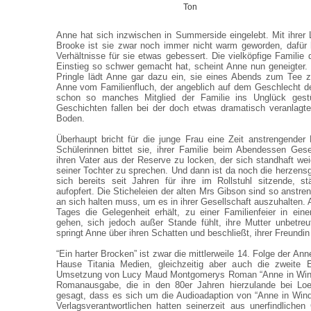
Ton
Anne hat sich inzwischen in Summerside eingelebt. Mit ihrer L
Brooke ist sie zwar noch immer nicht warm geworden, dafür 
Verhältnisse für sie etwas gebessert. Die vielköpfige Familie d
Einstieg so schwer gemacht hat, scheint Anne nun geneigter
Pringle lädt Anne gar dazu ein, sie eines Abends zum Tee z
Anne vom Familienfluch, der angeblich auf dem Geschlecht der
schon so manches Mitglied der Familie ins Unglück gestü
Geschichten fallen bei der doch etwas dramatisch veranlagt
Boden.
Überhaupt bricht für die junge Frau eine Zeit anstrengender
Schülerinnen bittet sie, ihrer Familie beim Abendessen Gese
ihren Vater aus der Reserve zu locken, der sich standhaft wei
seiner Tochter zu sprechen. Und dann ist da noch die herzensg
sich bereits seit Jahren für ihre im Rollstuhl sitzende, s
aufopfert. Die Sticheleien der alten Mrs Gibson sind so anstr
an sich halten muss, um es in ihrer Gesellschaft auszuhalten. 
Tages die Gelegenheit erhält, zu einer Familienfeier in ein
gehen, sich jedoch außer Stande fühlt, ihre Mutter unbetre
springt Anne über ihren Schatten und beschließt, ihrer Freundi
“Ein harter Brocken” ist zwar die mittlerweile 14. Folge der An
Hause Titania Medien, gleichzeitig aber auch die zweite Ep
Umsetzung von Lucy Maud Montgomerys Roman “Anne in Windy
Romanausgabe, die in den 80er Jahren hierzulande bei Loe
gesagt, dass es sich um die Audioadaption von “Anne in Wind
Verlagsverantwortlichen hatten seinerzeit aus unerfindliche