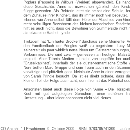
Poplars (Pappeln) in Willows (Weiden) abgewandelt. Es han
diese Geschichte. Anne ist inzwischen gänzlich den Kind
flügge geworden. Als Rektorin leitet sie selbst eine Schule, 
dem Zuhause ihrer Kindheit, das ihr immer noch viel bedeutet.
Ebenso wie Anne selbst fällt dem Hörer der Abschied von Gre
recht schrulligen Bewohnern des kleinen kanadischen Städtc
hilft es auch nicht, dass die Bewohner von Summerside nicht 
als etwa eine Rachel Lynde.
Trotzdem hat “Ein harter Brocken” durchaus seine Momente. V
den Familienfluch der Pringles weiß zu begeistern. Lucy 
seinerzeit ein paar wirklich nette Ideen um Geisterscheinungen
Vorkomnisse. Die sind zwar – gemessen an heutigen Maßstä
originell. Aber Titania Medien ist nicht von ungefähr her auc
“Gruselkabinett”, innerhalb der sie düster-romantische Stoffe
Nerv treffen Marc Gruppe und sein Team auch in den Szenen,
vorwitzige und plötzlich ganz kleinlaute Anne in einer verreg
von Sarah Pringle besucht. Da ist es direkt schade, dass di
kleinen Teil der Folge ausmacht, denn hier ist das Potential deu
Ansonsten bietet auch diese Folge von “Anne – Die Hörspielse
Kost mit gut aufgelegten Sprechern, einer schönen Ins
Umsetzung – aber leider ansonsten nicht viel Neues.
 CD-Anzahl: 1 | Erschienen: 9. Oktober 2009 | ISBN: 9783785741399 | Laufzeit: