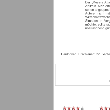
Der „Meyers Atla
Artikeln. Man erf
selten angesproc
Autoren nicht mit
Wirtschaftswach
Situation in Ve
möchte, sollte si
überraschend gün
Hardcover | Erschienen: 22. Sept