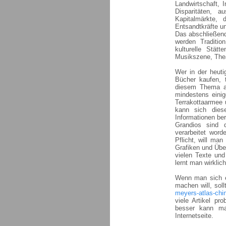
Landwirtschaft, 
Disparitäten, 
Kapitalmärkte, 
Entsandtkräfte u
Das abschließende
werden Traditio
kulturelle Stätt
Musikszene, Thea
Wer in der heuti
Bücher kaufen, 
diesem Thema an
mindestens einig
Terrakottaarmee 
kann sich dies
Informationen ber
Grandios sind 
verarbeitet word
Pflicht, will ma
Grafiken und Über
vielen Texte und
lernt man wirklic
Wenn man sich ei
machen will, soll
meyers-atlas-chi
viele Artikel pr
besser kann ma
Internetseite.