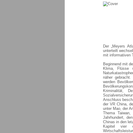
Der „Meyers Atla
unterteilt wechse
mit informativen
Beginnend mit de
Klima, Flüsse 
Naturkatastroph
näher gebracht.
werden Bevölker
Bevölkerungskonz
Kriminalität, 
Sozialversicheru
Anschluss beschäf
der VR China, de
unter Mao, der A
Thema Taiwan, 
Jahrhundert, den
Chinas in den let
Kapitel vier 
Wirtschaftsleistu