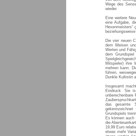
Wege des Sensen
wieder.
Eine weitere Neu
eine Aufgabe, di
Hexenmeisters“ g
beziehungsweise 
Die vier neuen C
dem Weisen und 
Werten und Fähig
dem Grundspiel 
Spielgleichgewic
Mitspieler) ihre
mehren kann. Di
führen, weswege
Dunkle Kultistin
Insgesamt macht 
Eindruck. Sie i
unberechenbare 
Zauberspruchkart
das gesamte Sp
gekennzeichnet
Grundspiels tren
Es können auch 
die Abenteuerkart
19,99 Euro relati
etwas mehr Varia