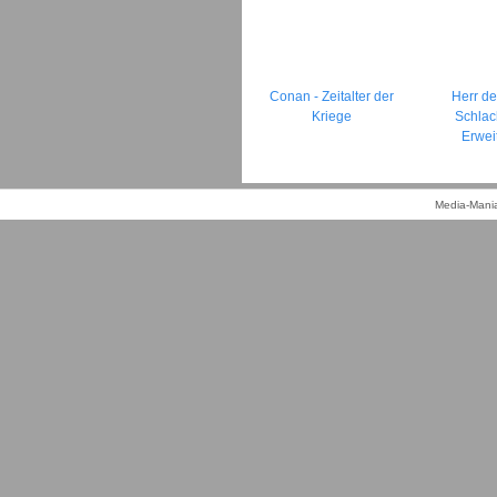
Conan - Zeitalter der
Herr de
Kriege
Schlac
Erwei
Media-Mania