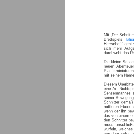
Mit „Der Schnitte
Brettspiels
Tali
Herrschaft“ geht
sich mehr Aufga
durchweht das Re
Die kleine Schac
neuen Abenteuer
Plastikminiaturen
mit seinem Namen
Diesem Unerbitter
eine Art Nichtspi
Sensenmannes auf
seiner Bewegung 
Schnitter gemäß
mittleren Ebene 
wenn der ihn bew
das von einem ode
den Schnitter be
muss anschließe
würfeln, welches 
von dem sofortig