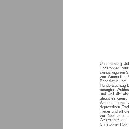
Über achtzig Ja
Christopher Robi
seines eigenen S
von Winnie-the-P
Benedictus hat
Hundertsechzig-
besagten Waldes 
und weil die al
glaubt es kaum, 
Wunderschönes vo
depressiven Esel
Tieger und all di
vor über acht J
Geschichte an:
Christopher Robin