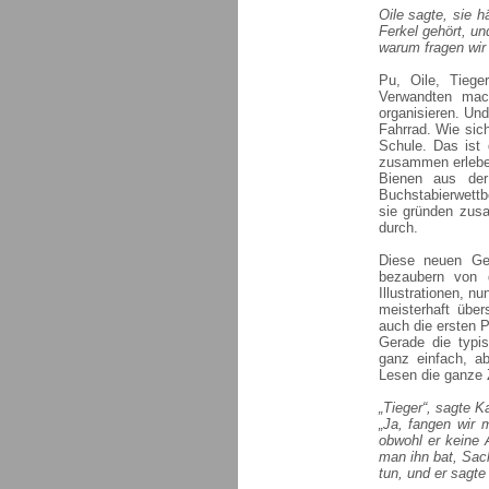
Oile sagte, sie 
Ferkel gehört, un
warum fragen wir
Pu, Oile, Tiege
Verwandten mac
organisieren. Und
Fahrrad. Wie sich
Schule. Das ist 
zusammen erleben
Bienen aus der
Buchstabierwettb
sie gründen zus
durch.
Diese neuen Ge
bezaubern von d
Illustrationen, n
meisterhaft übe
auch die ersten P
Gerade die typis
ganz einfach, a
Lesen die ganze
„Tieger“, sagte Ka
„Ja, fangen wir 
obwohl er keine 
man ihn bat, Sach
tun, und er sagte