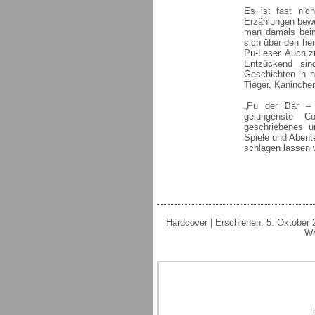
Es ist fast nic
Erzählungen bewe
man damals beim
sich über den her
Pu-Leser. Auch z
Entzückend sin
Geschichten in n
Tieger, Kaninchen 
„Pu der Bär – 
gelungenste Co
geschriebenes u
Spiele und Abent
schlagen lassen w
Hardcover | Erschienen: 5. Oktober 
Wo