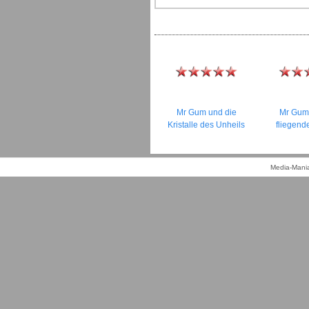
Mr Gum und die
Mr Gum
Kristalle des Unheils
fliegend
Media-Mania