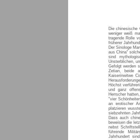
Die chinesische 
weniger weiß man
tragende Rolle v
früherer Jahrhund
Der Sinologe Mar
aus China" solch
sind mythologis
Unsterblichen, u
Gefolgt werden s
Zetian, beide 
Kaiserinwitwe Ci
Herausforderungen
Höchst verführer
und ganz offensi
Herrscher hatten
"vier Schönheite
an erotischer A
platzieren wusst
siebzehnten Jahr
Dass auch chine
beweisen die letz
nebst Schriftstel
führende Milit
Jahrhundert sin