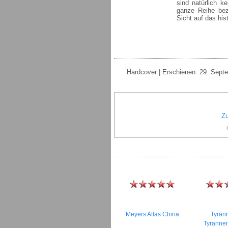
sind natürlich k
ganze Reihe beza
Sicht auf das his
Hardcover | Erschienen: 29. Sept
Zu
Meyers Atlas China
Tyran
Tyranne