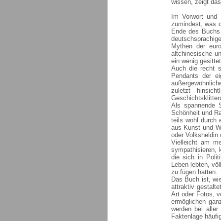
wissen, zeigt das
Im Vorwort und i
zumindest, was di
Ende des Buchs l
deutschsprachig
Mythen der euro
altchinesische u
ein wenig gesitte
Auch die recht s
Pendants der ei
außergewöhnlich
zuletzt hinsich
Geschichtsklitter
Als spannende Sa
Schönheit und Ra
teils wohl durch 
aus Kunst und Wi
oder Volksheldin 
Vielleicht am m
sympathisieren, 
die sich in Poli
Leben lebten, völ
zu fügen hatten.
Das Buch ist, wi
attraktiv gestalt
Art oder Fotos, v
ermöglichen gan
werden bei aller
Faktenlage häufig