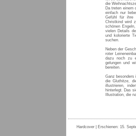
die Weihnachtsze
Da treten einem 
einfach nur lieb
Gefühl für ihre
Christkind wird 
schönen Engeln,
vielen Details d
und kolorierte T
suchen.
Neben der Geschi
roter Leinenein
dazu noch zu e
gelungen und wi
bereiten.
Ganz besonders int
die Gluthitze, 
illustrieren, i
hinterlegt. Das s
Illustration, die 
Hardcover | Erschienen: 15. Sept