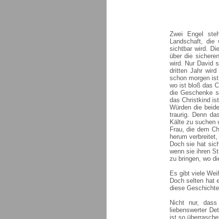
Zwei Engel ste
Landschaft, die
sichtbar wird. Di
über die sichere
wird. Nur David 
dritten Jahr wir
schon morgen ist
wo ist bloß das C
die Geschenke st
das Christkind is
Würden die beide
traurig. Denn da
Kälte zu suchen 
Frau, die dem Chr
herum verbreitet,
Doch sie hat si
wenn sie ihren S
zu bringen, wo d
Es gibt viele We
Doch selten hat 
diese Geschichte 
Nicht nur, dass
liebenswerter De
ist so überrasche