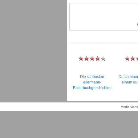
Die schönsten
Durch einen
ellermann-
einem du
Bilderbuchgeschichten
Media-Mania