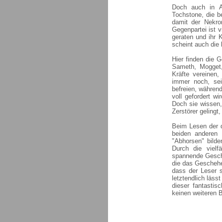
Doch auch in An
Tochstone, die be
damit der Nekro
Gegenpartei ist v
geraten und ihr 
scheint auch die 
Hier finden die G
Sameth, Mogget,
Kräfte vereine
immer noch, se
befreien, während
voll gefordert w
Doch sie wissen,
Zerstörer gelingt,
Beim Lesen der d
beiden anderen 
"Abhorsen" bild
Durch die vielfä
spannende Geschi
die das Geschehe
dass der Leser s
letztendlich läss
dieser fantasti
keinen weiteren 