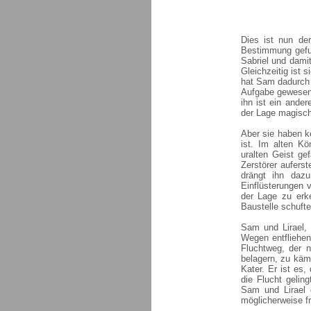
Dies ist nun der
Bestimmung gefun
Sabriel und dami
Gleichzeitig ist 
hat Sam dadurch 
Aufgabe gewesen 
ihn ist ein ande
der Lage magisch
Aber sie haben k
ist. Im alten K
uralten Geist ge
Zerstörer auferst
drängt ihn daz
Einflüsterungen 
der Lage zu erke
Baustelle schufte
Sam und Lirael,
Wegen entfliehen
Fluchtweg, der n
belagern, zu käm
Kater. Er ist es
die Flucht gelin
Sam und Lirael 
möglicherweise fre