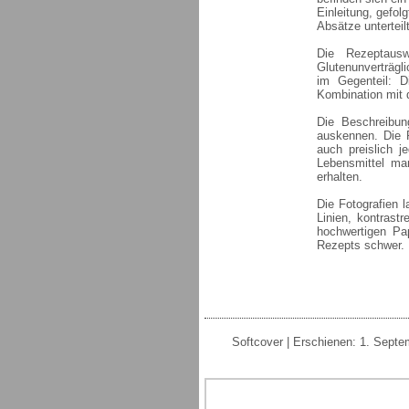
Einleitung, gefol
Absätze unterteil
Die Rezeptausw
Glutenunverträgl
im Gegenteil: 
Kombination mit 
Die Beschreibun
auskennen. Die 
auch preislich 
Lebensmittel ma
erhalten.
Die Fotografien
Linien, kontrast
hochwertigen Pa
Rezepts schwer.
Softcover | Erschienen: 1. Septe