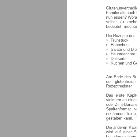
Glutenunverträgl
Familie als auch
nun essen? Worau
selbst zu koche
bedeutet, möchte
Die Rezepte des B
Frühstück
Häppchen
Salate und Dip
Hauptgerichte
Desserts
Kuchen und G
Am Ende des Buch
der glutenfrei
Rezeptregister.
Das erste Kapit
vielmehr an eine
oder Zimt-Banane
Spaltenformat 
erklärende Texte,
gestalten kann.
Die anderen Kapi
wird auf einer S
befinden sich ein