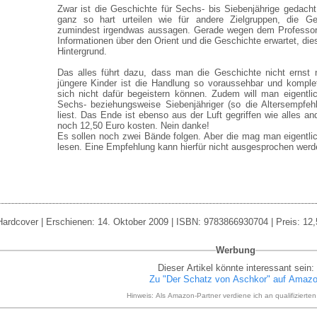
Zwar ist die Geschichte für Sechs- bis Siebenjährige gedach
ganz so hart urteilen wie für andere Zielgruppen, die Ge
zumindest irgendwas aussagen. Gerade wegen dem Professor
Informationen über den Orient und die Geschichte erwartet, diese
Hintergrund.
Das alles führt dazu, dass man die Geschichte nicht ernst
jüngere Kinder ist die Handlung so voraussehbar und komplet
sich nicht dafür begeistern können. Zudem will man eigentli
Sechs- beziehungsweise Siebenjähriger (so die Altersempfeh
liest. Das Ende ist ebenso aus der Luft gegriffen wie alles a
noch 12,50 Euro kosten. Nein danke!
Es sollen noch zwei Bände folgen. Aber die mag man eigentli
lesen. Eine Empfehlung kann hierfür nicht ausgesprochen werd
Hardcover | Erschienen: 14. Oktober 2009 | ISBN: 9783866930704 | Preis: 12,
Werbung
Dieser Artikel könnte interessant sein:
Zu "Der Schatz von Aschkor" auf Amaz
Hinweis: Als Amazon-Partner verdiene ich an qualifizierte