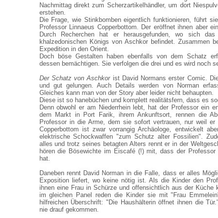
Nachmittag direkt zum Scherzartikelhändler, um dort Niespu
erstehen.
Die Frage, wie Stinkbomben eigentlich funktionieren, führt s
Professor Linnaeus Copperbottom. Der eröffnet ihnen aber ei
Durch Recherchen hat er herausgefunden, wo sich das
khalzedonischen Königs von Aschkor befindet. Zusammen be
Expedition in den Orient.
Doch böse Gestalten haben ebenfalls von dem Schatz erf
dessen bemächtigen. Sie verfolgen die drei und es wird noch seh
Der Schatz von Aschkor
ist David Normans erster Comic. Die
und gut gelungen. Auch Details werden von Norman erfas
Gleiches kann man von der Story aber leider nicht behaupten.
Diese ist so hanebüchen und komplett realitätsfern, dass es s
Denn obwohl er am Niederrhein lebt, hat der Professor ein en
dem Markt in Port Farik, ihrem Ankunftsort, rennen die Abe
Professor in die Arme, dem sie sofort vertrauen, nur weil er 
Copperbottom ist zwar vorrangig Archäologe, entwickelt ab
elektrische Schockwaffen "zum Schutz alter Fossilien". Zu
alles und trotz seines betagten Alters rennt er in der Weltge
hören die Bösewichte im Eiscafé (!) mit, dass der Professo
hat.
Daneben rennt David Norman in die Falle, dass er alles Möglic
Exposition liefert, wo keine nötig ist. Als die Kinder den Pr
ihnen eine Frau in Schürze und offensichtlich aus der Küch
im gleichen Panel reden die Kinder sie mit "Frau Emmelein"
hilfreichen Überschrift: "Die Haushälterin öffnet ihnen die Tü
nie drauf gekommen.