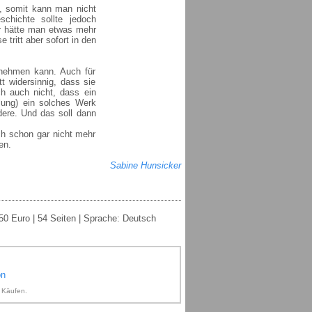
t, somit kann man nicht
schichte sollte jedoch
 hätte man etwas mehr
 tritt aber sofort in den
 nehmen kann. Auch für
t widersinnig, dass sie
ch auch nicht, dass ein
lung) ein solches Werk
ndere. Und das soll dann
ch schon gar nicht mehr
en.
Sabine Hunsicker
50 Euro | 54 Seiten | Sprache: Deutsch
on
n Käufen.