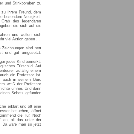
lver und Stinkbomben zu
ie zu ihrem Freund, dem
ne besondere Neuigkeit:
 Grab des legendären
geben sie sich auf die
ahren und wollen sich
r viel Action geben ...
 Zeichnungen sind nett
st und gut umgesetzt.
ogar jedes Kind bemerkt.
glisches Türschild. Auf
nteurer zufällig einem
auch ein Professor ist.
er auch in seinem Büro
dem weiß der Professor
schichte umher. Und dann
r einen Schatz gefunden
he erklärt und oft eine
ofessor besuchen, öffnet
e kommend die Tür. Noch
 an, all das unter der
r." Da wäre man so jetzt