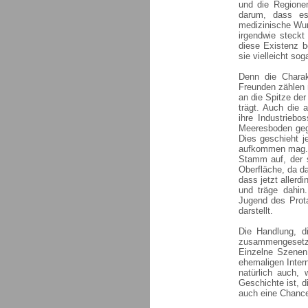
und die Regionen
darum, dass es
medizinische Wun
irgendwie steckt
diese Existenz b
sie vielleicht soga
Denn die Chara
Freunden zählen 
an die Spitze de
trägt. Auch die 
ihre Industriebos
Meeresboden gege
Dies geschieht 
aufkommen mag. 
Stamm auf, der s
Oberfläche, da da
dass jetzt allerd
und träge dahin
Jugend des Prota
darstellt.
Die Handlung, di
zusammengesetz
Einzelne Szenen 
ehemaligen Intern
natürlich auch,
Geschichte ist, 
auch eine Chance