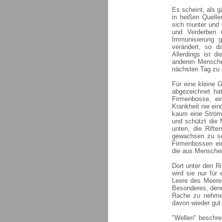
Es scheint, als g
in heißen Quelle
sich munter und 
und Verderben 
Immunisierung g
verändert, so d
Allerdings ist d
anderen Mensche
nächsten Tag zu 
Für eine kleine 
abgezeichnet ha
Firmenbosse, ei
Krankheit nie ei
kaum eine Strömu
und schützt die 
unten, die Rift
gewachsen zu se
Firmenbossen ein
die aus Menschen,
Dort unter den Ri
wird sie nur für
Leere des Meeres
Besonderes, denn
Rache zu nehmen
davon wieder gut
"Wellen" beschre