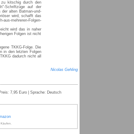
 zu kitschig durch den
"-Schriftzüge auf der
 der alten Batman-und-
iöser wird, schafft das
-aus-mehreren-Folgen-
leicht wird das in naher
herigen Folgen ist nicht
ungene TKKG-Folge. Die
n in den letzten Folgen
 TKKG dadurch nicht all
Nicolas Gehling
Preis: 7,95 Euro | Sprache: Deutsch
Amazon
n Käufen.