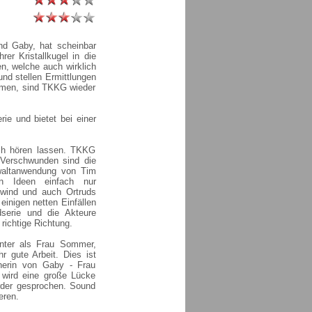
und Gaby, hat scheinbar
rer Kristallkugel in die
n, welche auch wirklich
und stellen Ermittlungen
ommen, sind TKKG wieder
rie und bietet bei einer
ch hören lassen. TKKG
 Verschwunden sind die
ewaltanwendung von Tim
n Ideen einfach nur
fwind und auch Ortruds
einigen netten Einfällen
serie und die Akteure
 richtige Richtung.
nter als Frau Sommer,
r gute Arbeit. Dies ist
cherin von Gaby - Frau
wird eine große Lücke
rder gesprochen. Sound
eren.