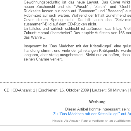
Gewöhnungsbedürftig ist das neue Layout. Das Cover wirkt
neuen Zeichenstil und die "Wusch"-, "Zisch"- und "Ooohhh
Rückseite lassen nur noch auf "Booooom" und "Baaaang" aus
Robin-Zeit auf sich warten. Während der Inhalt zunehmend ser
Cover diesen Sprung nicht. Da hilft auch das "Setz-mich
zusammen"-Bild auf dem CD-Rücken nicht.
Einfallslos und wirklich schlecht ist außerdem das Inlay. Viel
Zukunft einmal überarbeitet? Das stupide Auflisten von 165 vor
das Wahre ...
Insgesamt ist "Das Mädchen mit der Kristallkugel" eine gel
Handlung stimmt und viele der jahrelangen Kritikpunkte wurde
langsam, aber stetig ausgebessert. Bleibt nur zu hoffen, dass
seinen Charme verliert.
CD | CD-Anzahl: 1 | Erschienen: 16. Oktober 2009 | Laufzeit: 50 Minuten | 
Werbung
Dieser Artikel könnte interessant sein:
Zu "Das Mädchen mit der Kristallkugel" auf 
Hinweis: Als Amazon-Partner verdiene ich an qualifizierte