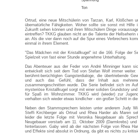
Spannung
Ton
Ortrud, eine neue Mitschülerin von Tarzan, Karl, Klößchen 
übernatürliche Fähigkeiten. Woher sollte sie sonst mit Hilfe ih
Zukunft sehen können und ihren Mitschülern Dinge voraussage
eintreffen? TKKG glauben nicht an die Talente der Hellseherin 
an. Als die vier dann noch auf die Spur eines Verbrechers k
einmal in ihrem Element.
"Das Mädchen mit der Kristallkugel" ist die 166. Folge der Se
Spielzeit von fast einer Stunde angenehme Unterhaltung.
Das Abenteuer aus der Feder von André Minninger kann si
entwickelt sich seit dem Tod von Stefan Wolf immer weiter.
berühmt-berüchtigten Gangsterdialoge, die übertriebende G
und auch das Gefühl, dass der Inhalt aus mehrere
zusammengeschnitten wurde. Die Serie befindet sich im Au
mysteriöse Kristallkugel sorgt mit einer soliden Grundstory und 
für Spaß im Wohnzimmer. TKKG wird (wieder) zur Jugend
verhalten sich wieder etwas kindlicher - ein großer Schritt in die
Neben den Stammsprechern leisten unter anderem Judy Wi
Steffi Kirchberger als Ortrud und Rhea Harder als Maren seh
leider die letzte Folge mit Veronika Neugebauer als Spre
Neugebauer verstarb am 11. Oktober 2009 (Darmkrebs) und 
hinterlassen. Gaby wird ab der nächsten Folge von Rhea Ha
und Effekte sind absolut in Ordnung, da gibt es nichts zu kritisi