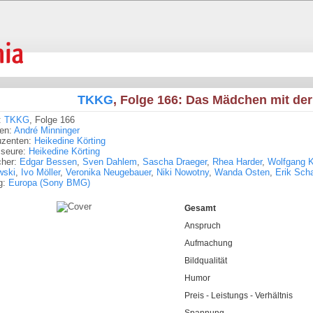
TKKG
, Folge 166: Das Mädchen mit der 
:
TKKG
, Folge 166
ren:
André Minninger
uzenten:
Heikedine Körting
sseure:
Heikedine Körting
cher:
Edgar Bessen
,
Sven Dahlem
,
Sascha Draeger
,
Rhea Harder
,
Wolfgang 
wski
,
Ivo Möller
,
Veronika Neugebauer
,
Niki Nowotny
,
Wanda Osten
,
Erik Scha
g:
Europa (Sony BMG)
Gesamt
Anspruch
Aufmachung
Bildqualität
Humor
Preis - Leistungs - Verhältnis