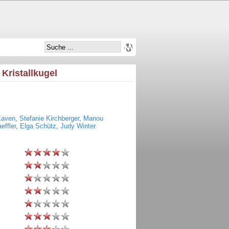
Kristallkugel
Kaven
,
Stefanie Kirchberger
,
Manou
effler
,
Elga Schütz
,
Judy Winter