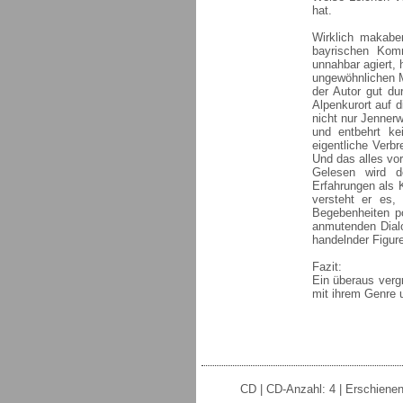
hat.
Wirklich makabe
bayrischen Kom
unnahbar agiert, 
ungewöhnlichen M
der Autor gut du
Alpenkurort auf 
nicht nur Jennerw
und entbehrt ke
eigentliche Verbr
Und das alles vor
Gelesen wird d
Erfahrungen als 
versteht er es,
Begebenheiten po
anmutenden Dial
handelnder Figure
Fazit:
Ein überaus vergn
mit ihrem Genre 
CD | CD-Anzahl: 4 | Erschienen