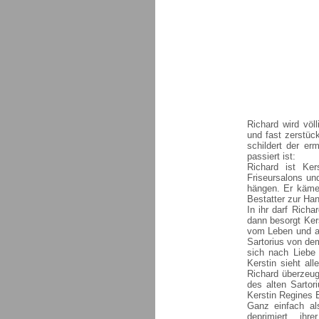
Richard wird völl
und fast zerstüc
schildert der er
passiert ist:
Richard ist Ker
Friseursalons un
hängen. Er käme
Bestatter zur Han
In ihr darf Richa
dann besorgt Ker
vom Leben und an
Sartorius von dem
sich nach Liebe
Kerstin sieht all
Richard überzeug
des alten Sarto
Kerstin Regines E
Ganz einfach al
deprimiert, ihr