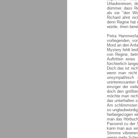
Urlaubsreisen, 
dümmer, dass Reg
als sie "den Wis
Richard ahnt nic
denn Regine hat 
würde, ihren bere
Petra Hammesfah
vorliegenden, vo
Mord an den Anfa
Mystery fehlt lei
von Regine, bet
Auftritten eines
fürchterlich langw
Doch das ist nic
wenn man nicht 
unsympathisch 
uninteressanten 
einziger der viel
doch den größten
möchte man nicht
das unterhalten so
Am schlimmsten i
so unglaubwürdig
herbeigezogen wi
man das Hörbuch 
Passend zu der S
kann man aus ein
Stimme vibriere
wenig mehr Schwu