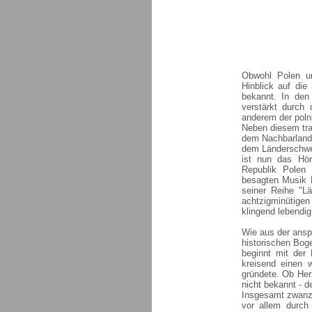
Obwohl Polen un
Hinblick auf die
bekannt. In den 
verstärkt durch
anderem der poln
Neben diesem trau
dem Nachbarland 
dem Länderschwer
ist nun das Hör
Republik Polen
besagten Musik F
seiner Reihe "L
achtzigminütigen
klingend lebendig
Wie aus der ansp
historischen Bog
beginnt mit der
kreisend einen 
gründete. Ob Herz
nicht bekannt - d
Insgesamt zwanzi
vor allem durch