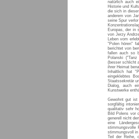
natürlich auch e
Historie und Kult
die sich in diese
anderem von Jan
seine Spur verlor
Konzentrationsla
Europas, der in
von Jerzy Andrzej
Leben vom erlebt
"Polen hören" f
berichtet von be
fallen auch so 
Polanski ("Tanz
(besser schlicht 
ihrer Heimat bena
Inhaltlich hat 
eingeklebtes Bo
Staatssekretär un
Dialog, auch ei
Kunstwerke enthä
Gewohnt gut ist
sorgfältig intoni
qualitativ sehr 
Bild Polens vor 
generell nicht de
eine Länderges
stimmungsvolle P
stimmungsvoll in
Teil der Reihe,