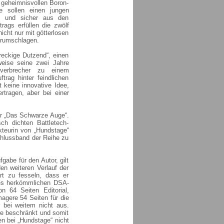
geheimnisvollen Boron-
e sollen einen jungen
en und sicher aus den
rags erfüllen die zwölf
icht nur mit götterlosen
erumschlagen.
eckige Dutzend“, einen
eise seine zwei Jahre
verbrecher zu einem
rag hinter feindlichen
 keine innovative Idee,
rtragen, aber bei einer
für „Das Schwarze Auge“.
ch dichten Battletech-
kteurin von „Hundstage“
chlussband der Reihe zu
gabe für den Autor, gilt
den weiteren Verlauf der
rt zu fesseln, dass er
ines herkömmlichen DSA-
 64 Seiten Editorial,
magere 54 Seiten für die
r bei weitem nicht aus.
ere beschränkt und somit
n bei „Hundstage“ nicht