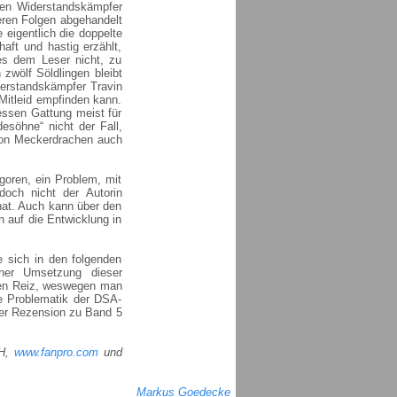
en Widerstandskämpfer
eren Folgen abgehandelt
 eigentlich die doppelte
aft und hastig erzählt,
es dem Leser nicht, zu
zwölf Söldlingen bleibt
iderstandskämpfer Travin
 Mitleid empfinden kann.
essen Gattung meist für
esöhne“ nicht der Fall,
 von Meckerdrachen auch
goren, ein Problem, mit
och nicht der Autorin
 hat. Auch kann über den
n auf die Entwicklung in
e sich in den folgenden
iner Umsetzung dieser
ren Reiz, weswegen man
ne Problematik der DSA-
der Rezension zu Band 5
bH,
www.fanpro.com
und
Markus Goedecke