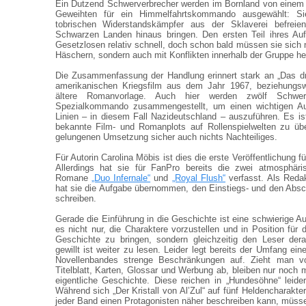
Ein Dutzend Schwerverbrecher werden im Bornland von einem 
Geweihten für ein Himmelfahrtskommando ausgewählt: Si
tobrischen Widerstandskämpfer aus der Sklaverei befrei
Schwarzen Landen hinaus bringen. Den ersten Teil ihres Auft
Gesetzlosen relativ schnell, doch schon bald müssen sie sich n
Häschern, sondern auch mit Konflikten innerhalb der Gruppe h
Die Zusammenfassung der Handlung erinnert stark an „Das dr
amerikanischen Kriegsfilm aus dem Jahr 1967, beziehungsw
ältere Romanvorlage. Auch hier werden zwölf Schwer
Spezialkommando zusammengestellt, um einen wichtigen Auft
Linien – in diesem Fall Nazideutschland – auszuführen. Es ist
bekannte Film- und Romanplots auf Rollenspielwelten zu übe
gelungenen Umsetzung sicher auch nichts Nachteiliges.
Für Autorin Carolina Möbis ist dies die erste Veröffentlichung 
Allerdings hat sie für FanPro bereits die zwei atmosphäris
Romane
„Duo Infernale“
und
„Royal Flush“
verfasst. Als Reda
hat sie die Aufgabe übernommen, den Einstiegs- und den Abs
schreiben.
Gerade die Einführung in die Geschichte ist eine schwierige Auf
es nicht nur, die Charaktere vorzustellen und in Position für 
Geschichte zu bringen, sondern gleichzeitig den Leser dera
gewillt ist weiter zu lesen. Leider legt bereits der Umfang e
Novellenbandes strenge Beschränkungen auf. Zieht man von
Titelblatt, Karten, Glossar und Werbung ab, bleiben nur noch 
eigentliche Geschichte. Diese reichen in „Hundesöhne“ leide
Während sich „Der Kristall von Al’Zul“ auf fünf Heldencharakt
jeder Band einen Protagonisten näher beschreiben kann, müsse