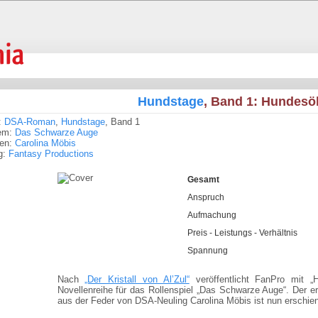
Hundstage
, Band 1: Hundes
:
DSA-Roman
,
Hundstage
, Band 1
em:
Das Schwarze Auge
ren:
Carolina Möbis
g:
Fantasy Productions
Gesamt
Anspruch
Aufmachung
Preis - Leistungs - Verhältnis
Spannung
Nach
„Der Kristall von Al’Zul“
veröffentlicht FanPro mit „
Novellenreihe für das Rollenspiel „Das Schwarze Auge“. Der 
aus der Feder von DSA-Neuling Carolina Möbis ist nun erschie