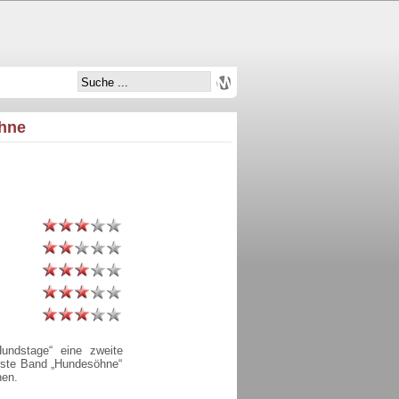
öhne
Hundstage“ eine zweite
erste Band „Hundesöhne“
nen.