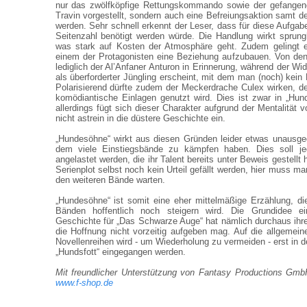
nur das zwölfköpfige Rettungskommando sowie der gefangen
Travin vorgestellt, sondern auch eine Befreiungsaktion samt d
werden. Sehr schnell erkennt der Leser, dass für diese Aufgabe
Seitenzahl benötigt werden würde. Die Handlung wirkt sprungh
was stark auf Kosten der Atmosphäre geht. Zudem gelingt 
einem der Protagonisten eine Beziehung aufzubauen. Von den 
lediglich der Al’Anfaner Anturon in Erinnerung, während der W
als überforderter Jüngling erscheint, mit dem man (noch) kein
Polarisierend dürfte zudem der Meckerdrache Culex wirken, d
komödiantische Einlagen genutzt wird. Dies ist zwar in „Hund
allerdings fügt sich dieser Charakter aufgrund der Mentalität
nicht astrein in die düstere Geschichte ein.
„Hundesöhne“ wirkt aus diesen Gründen leider etwas unausge
dem viele Einstiegsbände zu kämpfen haben. Dies soll jed
angelastet werden, die ihr Talent bereits unter Beweis gestellt
Serienplot selbst noch kein Urteil gefällt werden, hier muss ma
den weiteren Bände warten.
„Hundesöhne“ ist somit eine eher mittelmäßige Erzählung, di
Bänden hoffentlich noch steigern wird. Die Grundidee e
Geschichte für „Das Schwarze Auge“ hat nämlich durchaus ih
die Hoffnung nicht vorzeitig aufgeben mag. Auf die allgemei
Novellenreihen wird - um Wiederholung zu vermeiden - erst in 
„Hundsfott“ eingegangen werden.
Mit freundlicher Unterstützung von Fantasy Productions Gm
www.f-shop.de