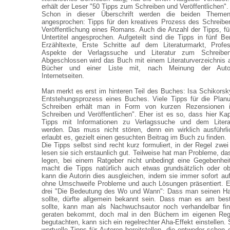
erhält der Leser "50 Tipps zum Schreiben und Veröffentlichen".
Schon in dieser Überschrift werden die beiden Theme
angesprochen: Tipps für den kreatives Prozess des Schreibe
Veröffentlichung eines Romans. Auch die Anzahl der Tipps, fü
Untertitel angesprochen. Aufgeteilt sind die Tipps in fünf Be
Erzähltexte, Erste Schritte auf dem Literaturmarkt, Profes
Aspekte der Verlagssuche und Literatur zum Schreiben 
Abgeschlossen wird das Buch mit einem Literaturverzeichnis 
Bücher und einer Liste mit, nach Meinung der Autor
Internetseiten.
Man merkt es erst im hinteren Teil des Buches: Isa Schikorsky
Entstehungsprozess eines Buches. Viele Tipps für die Planu
Schreiben erhält man in Form von kurzen Rezensionen i
Schreiben und Veröffentlichen". Eher ist es so, dass hier Kap
Tipps mit Informationen zu Verlagssuche und dem Litera
werden. Das muss nicht stören, denn ein wirklich ausführli
erlaubt es, gezielt einen gesuchten Beitrag im Buch zu finden.
Die Tipps selbst sind recht kurz formuliert, in der Regel zwe
lesen sie sich erstaunlich gut. Teilweise hat man Probleme, d
legen, bei einem Ratgeber nicht unbedingt eine Gegebenhei
macht die Tipps natürlich auch etwas grundsätzlich oder ob
kann die Autorin dies ausgleichen, indem sie immer sofort 
ohne Umschweife Probleme und auch Lösungen präsentiert. Ei
drei "Die Bedeutung des Wo und Wann": Dass man seinen Ha
sollte, dürfte allgemein bekannt sein. Dass man es am bes
sollte, kann man als Nachwuchsautor noch verhandelbar f
geraten bekommt, doch mal in den Büchern im eigenen Rega
begutachten, kann sich ein regelrechter Aha-Effekt einstellen
wertvolle Tipps für Autoren bereitstellen, die entweder schon