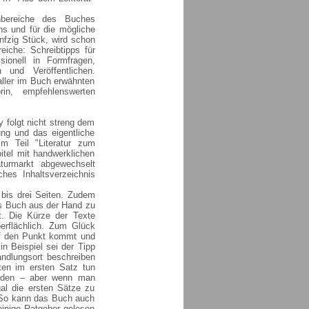
nbereiche des Buches
ns und für die mögliche
nfzig Stück, wird schon
reiche: Schreibtipps für
sionell in Formfragen,
und Veröffentlichen.
aller im Buch erwähnten
in, empfehlenswerten
 folgt nicht streng dem
ng und das eigentliche
m Teil "Literatur zum
itel mit handwerklichen
turmarkt abgewechselt
ches Inhaltsverzeichnis
i bis drei Seiten. Zudem
as Buch aus der Hand zu
t. Die Kürze der Texte
erflächlich. Zum Glück
auf den Punkt kommt und
n Beispiel sei der Tipp
ndlungsort beschreiben
ten im ersten Satz tun
inden – aber wenn man
l die ersten Sätze zu
. So kann das Buch auch
 einige Ratgeber gelesen