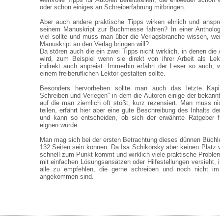
oder schon einiges an Schreiberfahrung mitbringen.
Aber auch andere praktische Tipps wirken ehrlich und anspr
seinem Manuskript zur Buchmesse fahren? In einer Anthologi
viel sollte und muss man über die Verlagsbranche wissen, w
Manuskript an den Verlag bringen will?
Da stören auch die ein zwei Tipps nicht wirklich, in denen die 
wird, zum Beispiel wenn sie direkt von ihrer Arbeit als Lek
indirekt auch anpreist. Immerhin erfährt der Leser so auch, 
einem freiberuflichen Lektor gestalten sollte.
Besonders hervorheben sollte man auch das letzte Kapit
Schreiben und Verlegen" in dem die Autoren einige der bekann
auf die man ziemlich oft stößt, kurz rezensiert. Man muss n
teilen, erfährt hier aber eine gute Beschreibung des Inhalts 
und kann so entscheiden, ob sich der erwähnte Ratgeber fü
eignen würde.
Man mag sich bei der ersten Betrachtung dieses dünnen Büchlei
132 Seiten sein können. Da Isa Schikorsky aber keinen Platz v
schnell zum Punkt kommt und wirklich viele praktische Proble
mit einfachen Lösungsansätzen oder Hilfestellungen versieht, i
alle zu empfehlen, die gerne schreiben und noch nicht im
angekommen sind.