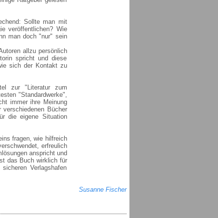
echend: Sollte man mit
e veröffentlichen? Wie
enn man doch "nur" sein
Autoren allzu persönlich
torin spricht und diese
wie sich der Kontakt zu
el zur "Literatur zum
testen "Standardwerke",
icht immer ihre Meinung
der verschiedenen Bücher
r die eigene Situation
ns fragen, wie hilfreich
erschwendet, erfreulich
mlösungen anspricht und
st das Buch wirklich für
 sicheren Verlagshafen
Susanne Fischer