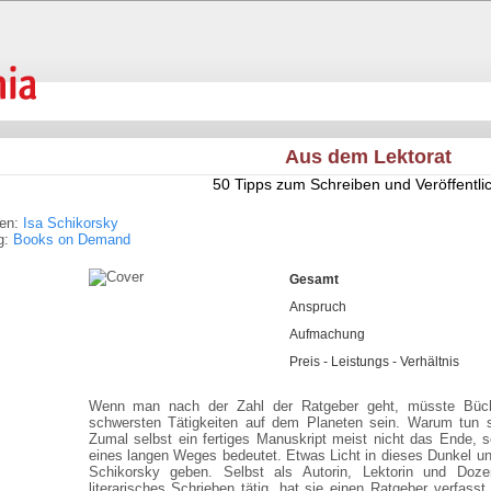
Aus dem Lektorat
50 Tipps zum Schreiben und Veröffentli
ren:
Isa Schikorsky
g:
Books on Demand
Gesamt
Anspruch
Aufmachung
Preis - Leistungs - Verhältnis
Wenn man nach der Zahl der Ratgeber geht, müsste Büch
schwersten Tätigkeiten auf dem Planeten sein. Warum tun 
Zumal selbst ein fertiges Manuskript meist nicht das Ende, 
eines langen Weges bedeutet. Etwas Licht in dieses Dunkel und
Schikorsky geben. Selbst als Autorin, Lektorin und Dozen
literarisches Schrieben tätig, hat sie einen Ratgeber verfass