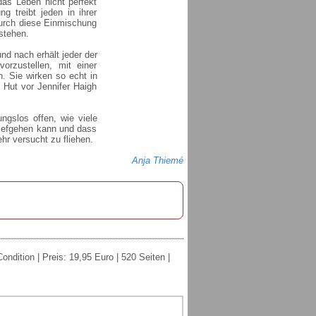
das Leben nicht perfekt
g treibt jeden in ihrer
Durch diese Einmischung
 stehen.
d nach erhält jeder der
rzustellen, mit einer
. Sie wirken so echt in
n Hut vor Jennifer Haigh
ungslos offen, wie viele
hiefgehen kann und dass
r versucht zu fliehen.
Anja Thiemé
ondition | Preis: 19,95 Euro | 520 Seiten |