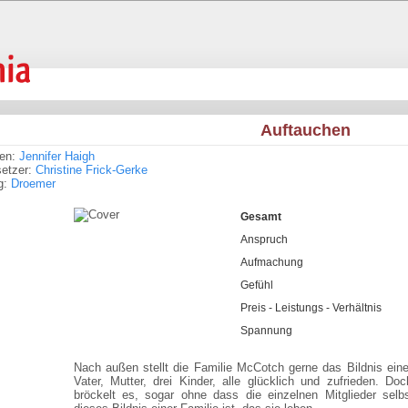
Auftauchen
ren:
Jennifer Haigh
setzer:
Christine Frick-Gerke
g:
Droemer
Gesamt
Anspruch
Aufmachung
Gefühl
Preis - Leistungs - Verhältnis
Spannung
Nach außen stellt die Familie McCotch gerne das Bildnis einer
Vater, Mutter, drei Kinder, alle glücklich und zufrieden. Do
bröckelt es, sogar ohne dass die einzelnen Mitglieder selb