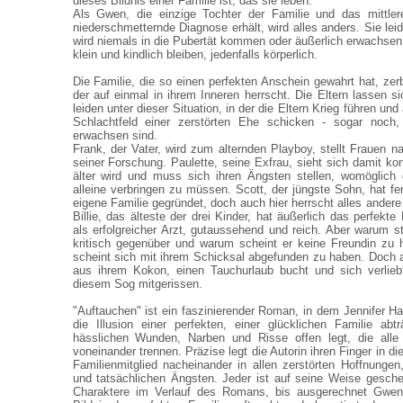
dieses Bildnis einer Familie ist, das sie leben.
Als Gwen, die einzige Tochter der Familie und das mittlere
niederschmetternde Diagnose erhält, wird alles anders. Sie le
wird niemals in die Pubertät kommen oder äußerlich erwachse
klein und kindlich bleiben, jedenfalls körperlich.
Die Familie, die so einen perfekten Anschein gewahrt hat, zer
der auf einmal in ihrem Inneren herrscht. Die Eltern lassen s
leiden unter dieser Situation, in der die Eltern Krieg führen un
Schlachtfeld einer zerstörten Ehe schicken - sogar noch,
erwachsen sind.
Frank, der Vater, wird zum alternden Playboy, stellt Frauen n
seiner Forschung. Paulette, seine Exfrau, sieht sich damit kon
älter wird und muss sich ihren Ängsten stellen, womöglich
alleine verbringen zu müssen. Scott, der jüngste Sohn, hat fe
eigene Familie gegründet, doch auch hier herrscht alles andere
Billie, das älteste der drei Kinder, hat äußerlich das perfekt
als erfolgreicher Arzt, gutaussehend und reich. Aber warum s
kritisch gegenüber und warum scheint er keine Freundin z
scheint sich mit ihrem Schicksal abgefunden zu haben. Doch al
aus ihrem Kokon, einen Tauchurlaub bucht und sich verliebt
diesem Sog mitgerissen.
"Auftauchen" ist ein faszinierender Roman, in dem Jennifer H
die Illusion einer perfekten, einer glücklichen Familie abt
hässlichen Wunden, Narben und Risse offen legt, die alle f
voneinander trennen. Präzise legt die Autorin ihren Finger in d
Familienmitglied nacheinander in allen zerstörten Hoffnunge
und tatsächlichen Ängsten. Jeder ist auf seine Weise geschei
Charaktere im Verlauf des Romans, bis ausgerechnet Gwen