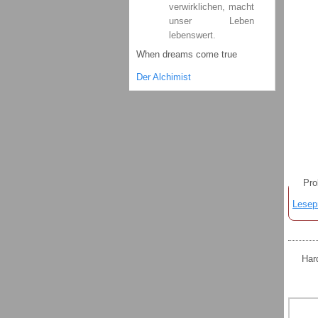
verwirklichen, macht
unser Leben
lebenswert.
When dreams come true
Der Alchimist
Pro
Lesepr
Hard