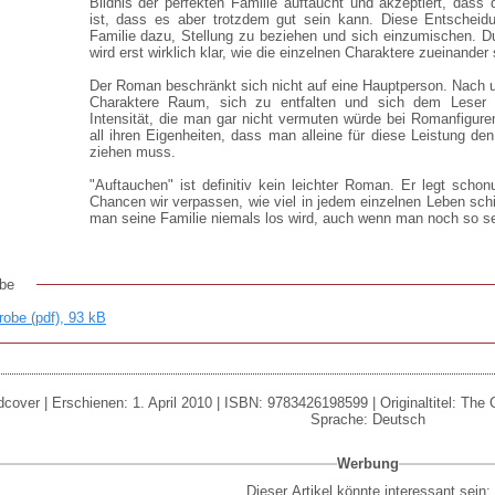
Bildnis der perfekten Familie auftaucht und akzeptiert, dass 
ist, dass es aber trotzdem gut sein kann. Diese Entscheidun
Familie dazu, Stellung zu beziehen und sich einzumischen. 
wird erst wirklich klar, wie die einzelnen Charaktere zueinander
Der Roman beschränkt sich nicht auf eine Hauptperson. Nach un
Charaktere Raum, sich zu entfalten und sich dem Leser vo
Intensität, die man gar nicht vermuten würde bei Romanfiguren
all ihren Eigenheiten, dass man alleine für diese Leistung de
ziehen muss.
"Auftauchen" ist definitiv kein leichter Roman. Er legt schon
Chancen wir verpassen, wie viel in jedem einzelnen Leben sc
man seine Familie niemals los wird, auch wenn man noch so seh
be
obe (pdf), 93 kB
cover | Erschienen: 1. April 2010 | ISBN: 9783426198599 | Originaltitel: The C
Sprache: Deutsch
Werbung
Dieser Artikel könnte interessant sein: