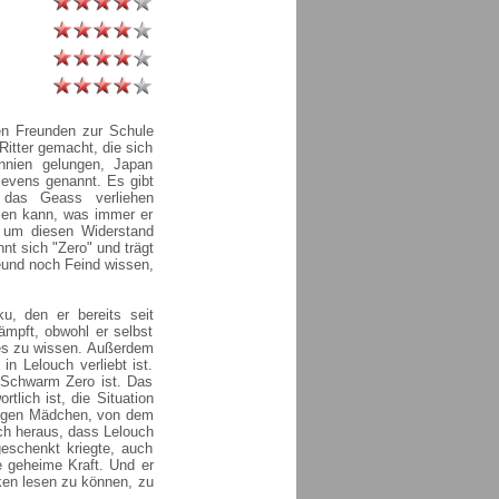
nen Freunden zur Schule
itter gemacht, die sich
nnien gelungen, Japan
levens genannt. Es gibt
h das Geass verliehen
len kann, was immer er
 um diesen Widerstand
nnt sich "Zero" und trägt
eund noch Feind wissen,
u, den er bereits seit
kämpft, obwohl er selbst
 es zu wissen. Außerdem
in Lelouch verliebt ist.
r Schwarm Zero ist. Das
rtlich ist, die Situation
arigen Mädchen, von dem
ich heraus, dass Lelouch
geschenkt kriegte, auch
e geheime Kraft. Und er
ken lesen zu können, zu