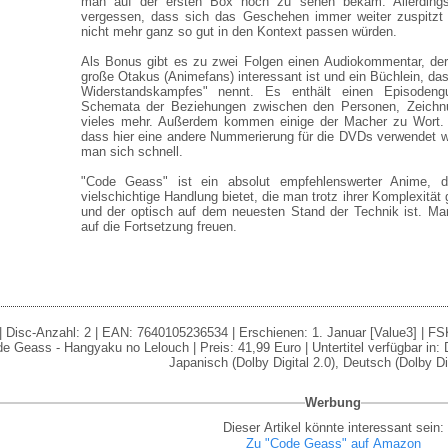
man auf der ersten Box noch zu sehen bekam. Allerding
vergessen, dass sich das Geschehen immer weiter zuspitzt u
nicht mehr ganz so gut in den Kontext passen würden.
Als Bonus gibt es zu zwei Folgen einen Audiokommentar, der 
große Otakus (Animefans) interessant ist und ein Büchlein, da
Widerstandskampfes" nennt. Es enthält einen Episodengui
Schemata der Beziehungen zwischen den Personen, Zeich
vieles mehr. Außerdem kommen einige der Macher zu Wort. 
dass hier eine andere Nummerierung für die DVDs verwendet w
man sich schnell.
"Code Geass" ist ein absolut empfehlenswerter Anime, d
vielschichtige Handlung bietet, die man trotz ihrer Komplexität
und der optisch auf dem neuesten Stand der Technik ist. Ma
auf die Fortsetzung freuen.
 Disc-Anzahl: 2 | EAN: 7640105236534 | Erschienen: 1. Januar [Value3] | FSK: 
e Geass - Hangyaku no Lelouch | Preis: 41,99 Euro | Untertitel verfügbar in:
Japanisch (Dolby Digital 2.0), Deutsch (Dolby Dig
Werbung
Dieser Artikel könnte interessant sein:
Zu "Code Geass" auf Amazon