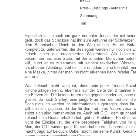
Extras
Preis - Leistungs - Verhältnis
Spannung
Ton
Eigentlich ist Lelouch ein ganz normaler Junge, der mit sei
geht, doch das Schicksal hat ihn zum Anführer der Schwarzen R
dem Britanischen Reich in den Weg stellen. Es ist Brita
komplett zu unterwerfen, die Besiegten werden nur noch die E
jedoch einen gut organisierten Widerstand. Als Lelouc
bekommen hat, eine Gabe, mit der er jedem Menschen befeh
will, nutzt er es zusammen mit seinem taktischen Wissen,
anzuführen. Allerdings verheimlicht er jedem seine Identität, ne
eine Maske, hinter der man ihn nicht erkennen kann. Weder Fr
wer er ist.
Was Lelouch nicht weiß ist, dass sein guter Freund Suzak
Kindheitstagen kennt, ebenfalls auf der Seite der Britannier 
ein Eleven ist. Die beiden treten also gegeneinander an, ohne
gibt es da noch Shirley, eine junge Frau von der Schule, die 
Doch plötzlich werden ihr Informationen zugetragen, dass ih
will sie nicht glauben, da der für den Tod ihres Vaters verantwo
spitzt sich also immer weiter zu. Auch mit C.C., dem grünha
Lelouch sein Geass erhalten hat, gibt es Probleme. Es stellt s
nicht der Einzige ist, der eine besondere Fähigkeit von ihr 
Mao, der C.C. wieder ganz für sich haben will, beherrscht ein
macht Jagd auf Lelouch. Dabei macht ihn seine Kunst, Gedan
einem nahezu unbesiegbaren Gegner.