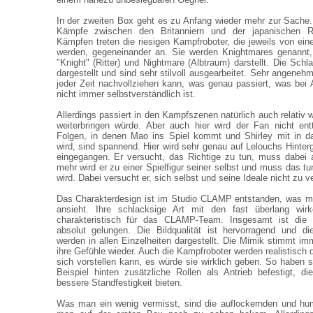
In der zweiten Box geht es zu Anfang wieder mehr zur Sache.
Kämpfe zwischen den Britanniern und der japanischen Re
Kämpfen treten die riesigen Kampfroboter, die jeweils von e
werden, gegeneinander an. Sie werden Knightmares genannt,
"Knight" (Ritter) und Nightmare (Albtraum) darstellt. Die Sch
dargestellt und sind sehr stilvoll ausgearbeitet. Sehr angene
jeder Zeit nachvollziehen kann, was genau passiert, was be
nicht immer selbstverständlich ist.
Allerdings passiert in den Kampfszenen natürlich auch relativ
weiterbringen würde. Aber auch hier wird der Fan nicht ent
Folgen, in denen Mao ins Spiel kommt und Shirley mit in 
wird, sind spannend. Hier wird sehr genau auf Lelouchs Hinter
eingegangen. Er versucht, das Richtige zu tun, muss dabei 
mehr wird er zu einer Spielfigur seiner selbst und muss das t
wird. Dabei versucht er, sich selbst und seine Ideale nicht zu ve
Das Charakterdesign ist im Studio CLAMP entstanden, was ma
ansieht. Ihre schlacksige Art mit den fast überlang wir
charakteristisch für das CLAMP-Team. Insgesamt ist die
absolut gelungen. Die Bildqualität ist hervorragend und di
werden in allen Einzelheiten dargestellt. Die Mimik stimmt im
ihre Gefühle wieder. Auch die Kampfroboter werden realistisch 
sich vorstellen kann, es würde sie wirklich geben. So haben 
Beispiel hinten zusätzliche Rollen als Antrieb befestigt, 
bessere Standfestigkeit bieten.
Was man ein wenig vermisst, sind die auflockernden und hum