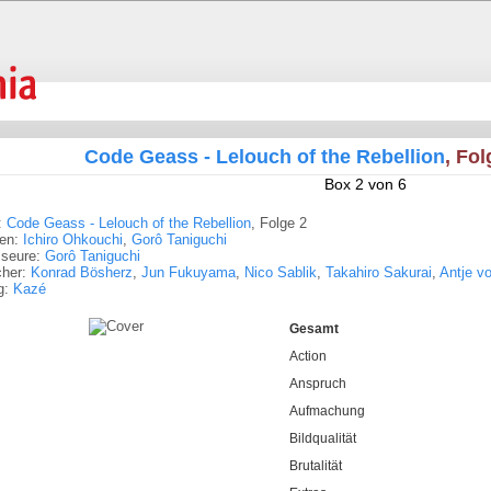
Code Geass - Lelouch of the Rebellion
, Fo
Box 2 von 6
:
Code Geass - Lelouch of the Rebellion
, Folge 2
ren:
Ichiro Ohkouchi
,
Gorô Taniguchi
sseure:
Gorô Taniguchi
cher:
Konrad Bösherz
,
Jun Fukuyama
,
Nico Sablik
,
Takahiro Sakurai
,
Antje v
g:
Kazé
Gesamt
Action
Anspruch
Aufmachung
Bildqualität
Brutalität