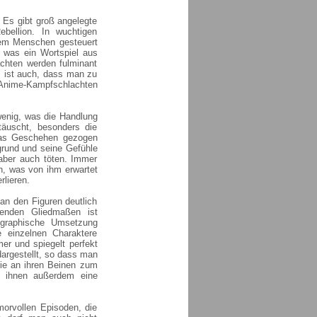
 Es gibt groß angelegte
bellion. In wuchtigen
inem Menschen gesteuert
 was ein Wortspiel aus
lachten werden fulminant
hm ist auch, dass man zu
i Anime-Kampfschlachten
 wenig, was die Handlung
täuscht, besonders die
das Geschehen gezogen
grund und seine Gefühle
aber auch töten. Immer
un, was von ihm erwartet
rlieren.
n den Figuren deutlich
kenden Gliedmaßen ist
 graphische Umsetzung
e einzelnen Charaktere
mer und spiegelt perfekt
dargestellt, so dass man
sie an ihren Beinen zum
die ihnen außerdem eine
orvollen Episoden, die