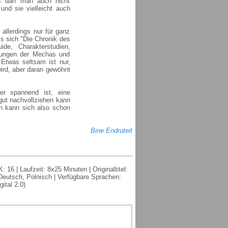
s darf man auch nicht
nd sie vielleicht auch
allerdings nur für ganz
ss sich "Die Chronik des
de, Charakterstudien,
nungen der Mechas und
Etwas seltsam ist nur,
ird, aber daran gewöhnt
er spannend ist, eine
 gut nachvollziehen kann
n kann sich also schon
Bine Endruteit
16 | Laufzeit: 8x25 Minuten | Originaltitel:
 Deutsch, Polnisch | Verfügbare Sprachen:
ital 2.0)