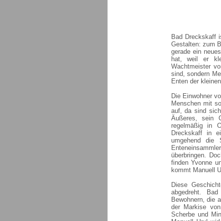
Bad Dreckskaff i
Gestalten: zum B
gerade ein neue
hat, weil er kl
Wachtmeister vo
sind, sondern Men
Enten der kleinen
Die Einwohner von
Menschen mit so 
auf, da sind sich
Äußeres, sein 
regelmäßig in 
Dreckskaff in e
umgehend die St
Enteneinsammler
überbringen. Do
finden Yvonne un
kommt Manuell Ur
Diese Geschicht
abgedreht. Bad
Bewohnern, die 
der Markise von
Scherbe und Minz