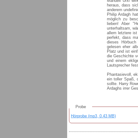
Manuell Urxl wirk
heraus, dass sic
anderem undefinie
Philip Ardagh ha
möglich zu besc
lieben! Aber "
unterhaltsam, wä
allem letztere is
perfekt, dass m
dieses Hörbuch 
gelesen eher alb
Platz und ist ei
die Geschichte v
und einem eklig
Lautsprecher fess
Phantasievoll, ek
ein toller Spaß,
sollte. Harry Row
Ardaghs irrer Ges
Probe
Hörprobe (mp3, 0.43 MB)