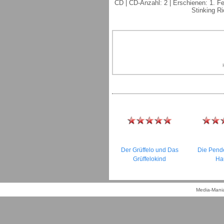
CD | CD-Anzahl: 2 | Erschienen: 1. Fe
Stinking Ri
Der Grüffelo und Das
Die Pend
Grüffelokind
Ha
Media-Mania