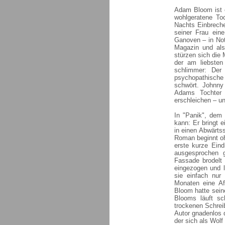
Adam Bloom ist e
wohlgeratene To
Nachts Einbreche
seiner Frau ein
Ganoven – in Not
Magazin und als
stürzen sich die 
der am liebste
schlimmer: Der
psychopathisch
schwört. Johnny
Adams Tochter 
erschleichen – un
In "Panik", dem 
kann: Er bringt 
in einen Abwärtss
Roman beginnt oh
erste kurze Ein
ausgesprochen g
Fassade brodelt 
eingezogen und l
sie einfach nur 
Monaten eine Af
Bloom hatte seine
Blooms läuft sc
trockenen Schrei
Autor gnadenlos d
der sich als Wolf