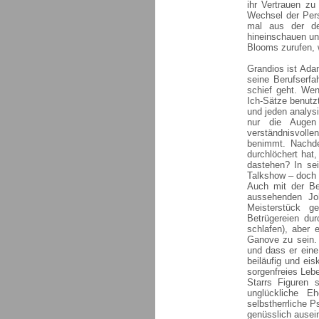
ihr Vertrauen zu
Wechsel der Pers
mal aus der de
hineinschauen u
Blooms zurufen, 
Grandios ist Ada
seine Berufserf
schief geht. We
Ich-Sätze benutz
und jeden analysi
nur die Augen
verständnisvolle
benimmt. Nachde
durchlöchert hat
dastehen? In sei
Talkshow – doch n
Auch mit der Be
aussehenden Joh
Meisterstück g
Betrügereien dur
schlafen), aber 
Ganove zu sein.
und dass er eine
beiläufig und ei
sorgenfreies Leb
Starrs Figuren 
unglückliche Eh
selbstherrliche P
genüsslich ausei