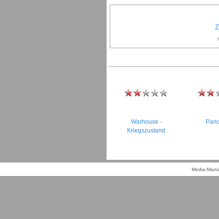
Z
Warhouse -
Pan
Kriegszustand
Media-Mania