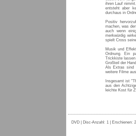
ihren Lauf nimm
entsteht aber k
durchaus in Ordnu
Positiv hervorz
machen, was der 
auch wenn eini
merkwürdig wirke
spielt Cross seine
Musik und Effekt
Ordnung. Ein p
Trickkiste lasse
Großteil der Hand
Als Extras sind 
weitere Filme au
Insgesamt ist "T
aus den Achtzig
leichte Kost für 
DVD | Disc-Anzahl: 1 | Erschienen: 2.