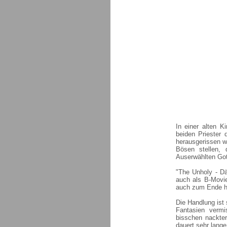
In einer alten K
beiden Priester 
herausgerissen w
Bösen stellen,
Auserwählten Got
"The Unholy - Dä
auch als B-Movie
auch zum Ende hi
Die Handlung ist
Fantasien verm
bisschen nackte
dauert sehr lang