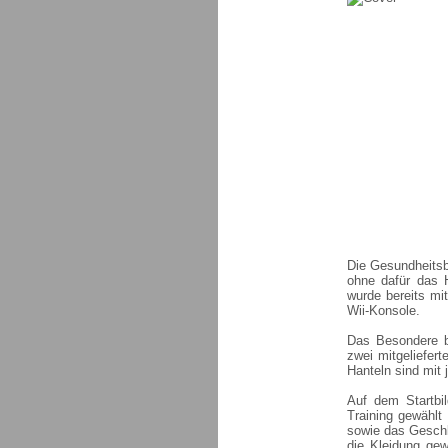
Die Gesundheitsb
ohne dafür das 
wurde bereits mi
Wii-Konsole.
Das Besondere b
zwei mitgeliefert
Hanteln sind mit 
Auf dem Startbi
Training gewählt
sowie das Geschle
die Kleidung ge