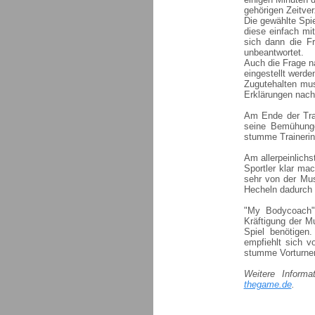
gehörigen Zeitve
Die gewählte Spie
diese einfach mit
sich dann die Fr
unbeantwortet.
Auch die Frage n
eingestellt werden
Zugutehalten mus
Erklärungen nac
Am Ende der Trai
seine Bemühunge
stumme Trainerin
Am allerpeinlichs
Sportler klar ma
sehr von der Mus
Hecheln dadurch 
"My Bodycoach" 
Kräftigung der 
Spiel benötigen
empfiehlt sich v
stumme Vorturnen 
Weitere Inform
thegame.de
.