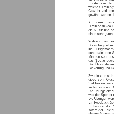
Sportniveau der
welches Trainin
Gewicht verliere
gewählt werden. 
Auf dem Trainin
"Trainingsnivea
die Musik und da
einen sehr guten 
Während des Trai
Dress beginnt mi
ins Eingemach
durchtrainierten
Minuten sehr ans
das Niveau jederz
Die Übungsleiter
Lockerung und D
Zwar lassen sich 
diese sehr Olds
Viel besser wäre
ändern würden. D
Die Übungsleiter
wird der Sportle
Die Übungen werd
Ein Feedback übe
So könnten die R
sofern der Spiele
einigen Minuten d