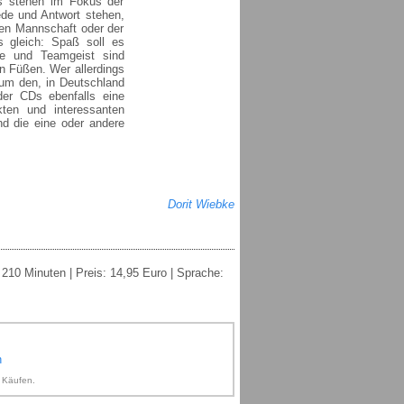
hs stehen im Fokus der
ede und Antwort stehen,
en Mannschaft oder der
ts gleich: Spaß soll es
te und Teamgeist sind
en Füßen. Wer allerdings
d um den, in Deutschland
der CDs ebenfalls eine
ten und interessanten
nd die eine oder andere
Dorit Wiebke
 210 Minuten | Preis: 14,95 Euro | Sprache:
n
n Käufen.