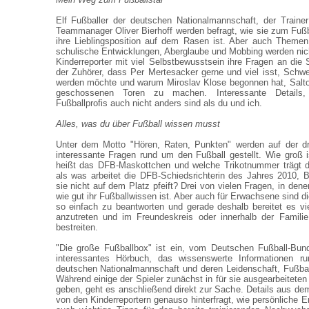
Elf Fußballer der deutschen Nationalmannschaft, der Train
Teammanager Oliver Bierhoff werden befragt, wie sie zum Fu
ihre Lieblingsposition auf dem Rasen ist. Aber auch Themen w
schulische Entwicklungen, Aberglaube und Mobbing werden nic
Kinderreporter mit viel Selbstbewusstsein ihre Fragen an die S
der Zuhörer, dass Per Mertesacker gerne und viel isst, Schwei
werden möchte und warum Miroslav Klose begonnen hat, Salto
geschossenen Toren zu machen. Interessante Details
Fußballprofis auch nicht anders sind als du und ich.
Alles, was du über Fußball wissen musst
Unter dem Motto "Hören, Raten, Punkten" werden auf der dr
interessante Fragen rund um den Fußball gestellt. Wie groß i
heißt das DFB-Maskottchen und welche Trikotnummer trägt de
als was arbeitet die DFB-Schiedsrichterin des Jahres 2010, 
sie nicht auf dem Platz pfeift? Drei von vielen Fragen, in den
wie gut ihr Fußballwissen ist. Aber auch für Erwachsene sind die
so einfach zu beantworten und gerade deshalb bereitet es v
anzutreten und im Freundeskreis oder innerhalb der Famil
bestreiten.
"Die große Fußballbox" ist ein, vom Deutschen Fußball-Bund
interessantes Hörbuch, das wissenswerte Informationen
deutschen Nationalmannschaft und deren Leidenschaft, Fußball 
Während einige der Spieler zunächst in für sie ausgearbeiteten
geben, geht es anschließend direkt zur Sache. Details aus d
von den Kinderreportern genauso hinterfragt, wie persönliche E