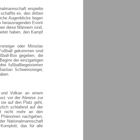
nalmannschaft erspielte
chaffte es, den dritten
iche Augenblicke liegen
em herausragenden Event
 wer diese Männern sind,
ereitet haben, den Kampf
nsteiger oder Miroslav
m Fußball gekommen sind
ußball-Box gegeben, die
Beginn der einzigartigen
i fußballbegeisterten
Bastian Schweinsteiger,
aben.
a und Volkan an einem
urz vor der Abreise zur
 sie auf den Platz geht,
lich schlafend auf der
st nicht mehr an den
gen Phänomen nachgehen,
 der Nationalmannschaft
 Komplott, das für alle