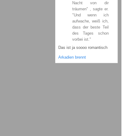
Nacht von dir
träumen" , sagte er.
"Und wenn ich
aufwache, weiß ich,
dass der beste Teil
des Tages schon
vorbei ist."
Das ist ja soooo romantisch
Arkadien brennt