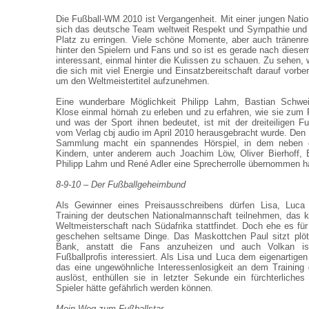
Die Fußball-WM 2010 ist Vergangenheit. Mit einer jungen Natio
sich das deutsche Team weltweit Respekt und Sympathie und s
Platz zu erringen. Viele schöne Momente, aber auch tränenre
hinter den Spielern und Fans und so ist es gerade nach dies
interessant, einmal hinter die Kulissen zu schauen. Zu sehen,
die sich mit viel Energie und Einsatzbereitschaft darauf vorb
um den Weltmeistertitel aufzunehmen.
Eine wunderbare Möglichkeit Philipp Lahm, Bastian Schwei
Klose einmal hörnah zu erleben und zu erfahren, wie sie zu
und was der Sport ihnen bedeutet, ist mit der dreiteiligen F
vom Verlag cbj audio im April 2010 herausgebracht wurde. Den 
Sammlung macht ein spannendes Hörspiel, in dem neben dre
Kindern, unter anderem auch Joachim Löw, Oliver Bierhoff, 
Philipp Lahm und René Adler eine Sprecherrolle übernommen h
8-9-10 – Der Fußballgeheimbund
Als Gewinner eines Preisausschreibens dürfen Lisa, Luc
Training der deutschen Nationalmannschaft teilnehmen, das k
Weltmeisterschaft nach Südafrika stattfindet. Doch ehe es für
geschehen seltsame Dinge. Das Maskottchen Paul sitzt plötz
Bank, anstatt die Fans anzuheizen und auch Volkan i
Fußballprofis interessiert. Als Lisa und Luca dem eigenarti
das eine ungewöhnliche Interessenlosigkeit an dem Training
auslöst, enthüllen sie in letzter Sekunde ein fürchterliches
Spieler hätte gefährlich werden können.
Mein Weg zum Fußballstar