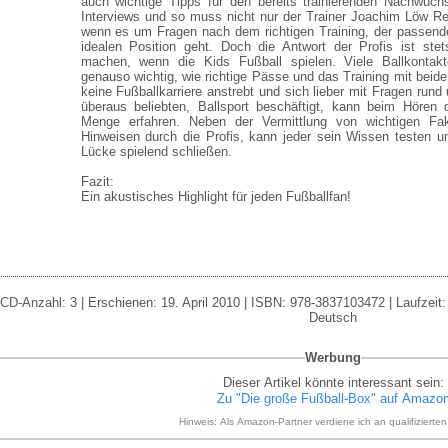
auch wichtige Tipps für den bereits trainierenden Nachwuc
Interviews und so muss nicht nur der Trainer Joachim Löw R
wenn es um Fragen nach dem richtigen Training, der passend
idealen Position geht. Doch die Antwort der Profis ist ste
machen, wenn die Kids Fußball spielen. Viele Ballkontak
genauso wichtig, wie richtige Pässe und das Training mit beid
keine Fußballkarriere anstrebt und sich lieber mit Fragen run
überaus beliebten, Ballsport beschäftigt, kann beim Hören 
Menge erfahren. Neben der Vermittlung von wichtigen Fak
Hinweisen durch die Profis, kann jeder sein Wissen testen u
Lücke spielend schließen.
Fazit:
Ein akustisches Highlight für jeden Fußballfan!
CD-Anzahl: 3 | Erschienen: 19. April 2010 | ISBN: 978-3837103472 | Laufzeit:
Deutsch
Werbung
Dieser Artikel könnte interessant sein:
Zu "Die große Fußball-Box" auf Amazo
Hinweis: Als Amazon-Partner verdiene ich an qualifizierte