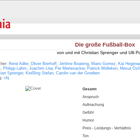
Die große Fußball-Box
von und mit Christian Sprenger und Ulli Po
cher:
René Adler
,
Oliver Bierhoff
,
Jérôme Boateng
,
Mario Gomez
,
Kai Hogena
s
,
Philipp Lahm
,
Joachim Löw
,
Per Mertesacker
,
Patrick Mölleken
,
Mesut Özil
tian Sprenger
,
Kießling Stefan
,
Carolin van der Groeben
g:
cbj
Gesamt
Anspruch
Aufmachung
Gefühl
Humor
Preis - Leistungs - Verhältnis
Ton