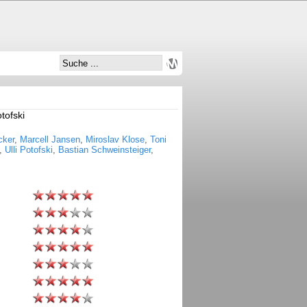
tofski
cker
,
Marcell Jansen
,
Miroslav Klose
,
Toni
,
Ulli Potofski
,
Bastian Schweinsteiger
,