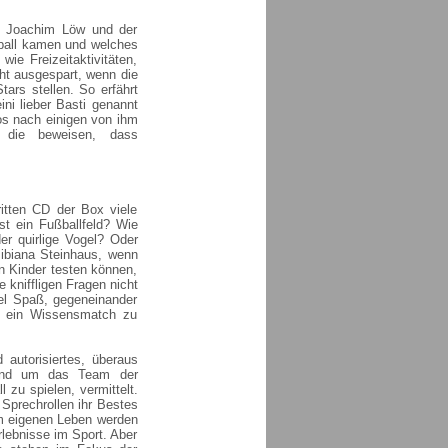
er Joachim Löw und der
ßball kamen und welches
ie Freizeitaktivitäten,
ht ausgespart, wenn die
tars stellen. So erfährt
ni lieber Basti genannt
s nach einigen von ihm
, die beweisen, dass
itten CD der Box viele
st ein Fußballfeld? Wie
r quirlige Vogel? Oder
Bibiana Steinhaus, wenn
en Kinder testen können,
 kniffligen Fragen nicht
iel Spaß, gegeneinander
ie ein Wissensmatch zu
 autorisiertes, überaus
 rund um das Team der
zu spielen, vermittelt.
 Sprechrollen ihr Bestes
em eigenen Leben werden
rlebnisse im Sport. Aber