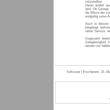
mitzureißen.
Daran ändert auc
wird. Ob George,
die Würze der vor
endgültig seine A
Auch in diesem 
beigelegt, welch
netter Service, we
Insgesamt biete
Zweigleisigkeit
werden nur halbhe
Softcover | Erschienen: 15. M