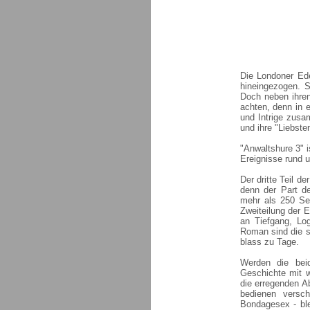
Die Londoner Ede
hineingezogen. S
Doch neben ihre
achten, denn in 
und Intrige zusa
und ihre "Liebste
"Anwaltshure 3" i
Ereignisse rund 
Der dritte Teil d
denn der Part de
mehr als 250 Sei
Zweiteilung der E
an Tiefgang, Lo
Roman sind die s
blass zu Tage.
Werden die beid
Geschichte mit w
die erregenden 
bedienen versc
Bondagesex - ble