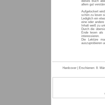
dieses Buch aber
allem gut verständ
Aufgelockert wir
schön zu lesen s
Lediglich ein etw
eine oder andere 
Inhalt weiß zu un
Durch die übersi
Ende lesen als 
interessieren.
Die Lektüre mac
auszuprobieren u
Hardcover | Erschienen: 8. Mär