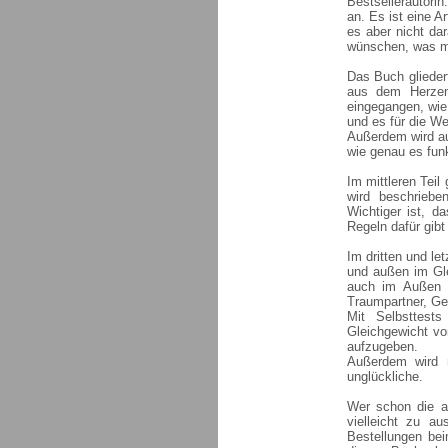
Bestsellerautori
an. Es ist eine 
es aber nicht da
wünschen, was man
Das Buch gliedert
aus dem Herzen 
eingegangen, wie
und es für die We
Außerdem wird a
wie genau es funkt
Im mittleren Teil
wird beschriebe
Wichtiger ist, da
Regeln dafür gibt 
Im dritten und le
und außen im Gl
auch im Außen 
Traumpartner, Ge
Mit Selbsttest
Gleichgewicht v
aufzugeben.
Außerdem wird 
unglückliche.
Wer schon die a
vielleicht zu a
Bestellungen bei