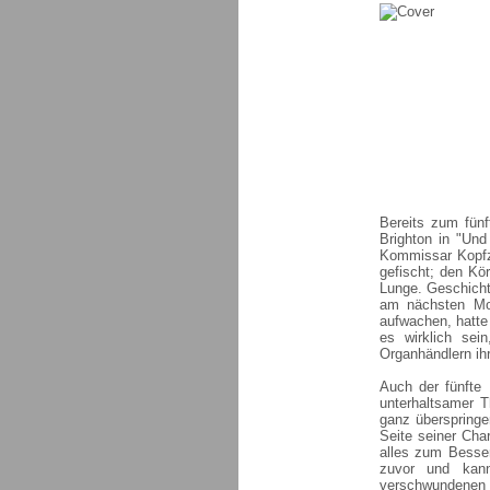
Bereits zum fünf
Brighton in "Und
Kommissar Kopfz
gefischt; den Kö
Lunge. Geschicht
am nächsten Mor
aufwachen, hatte
es wirklich sei
Organhändlern ih
Auch der fünfte 
unterhaltsamer Th
ganz überspringe
Seite seiner Char
alles zum Besser
zuvor und kann
verschwundenen