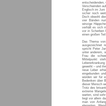
entscheidenden, 
Verschwinden auf
Englisch im Juni
sicher noch weit
Doch obwohl dies
vier Bänden nu
winzige Häppche
verhält es sich 
vor in Scherben 
einen großen Teil
Das Thema von 
ausgezeichnet r
spricht Peter Ja
unter anderem, 
Frau die schwe
Mittelpunkt ste
Lebererkrankung 
geweiht – und ihre
neue Leber erhä
eingebunden und 
würden wir für e
Bedenken über Bo
dieser Mensch we
Trotz des brisan
extreme Mangelw
warten, sind sehr
liegt vor allem d
man von Anfang 
eleganten Wend