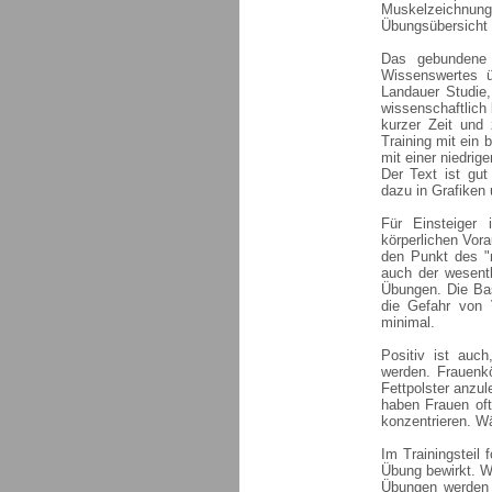
Muskelzeichnu
Übungsübersicht 
Das gebundene S
Wissenswertes ü
Landauer Studie,
wissenschaftlich 
kurzer Zeit und
Training mit ein 
mit einer niedrige
Der Text ist gut
dazu in Grafiken 
Für Einsteiger
körperlichen Vora
den Punkt des "
auch der wesentl
Übungen. Die Ba
die Gefahr von 
minimal.
Positiv ist auc
werden. Frauenkö
Fettpolster anzu
haben Frauen oft
konzentrieren. W
Im Trainingsteil
Übung bewirkt. W
Übungen werden 