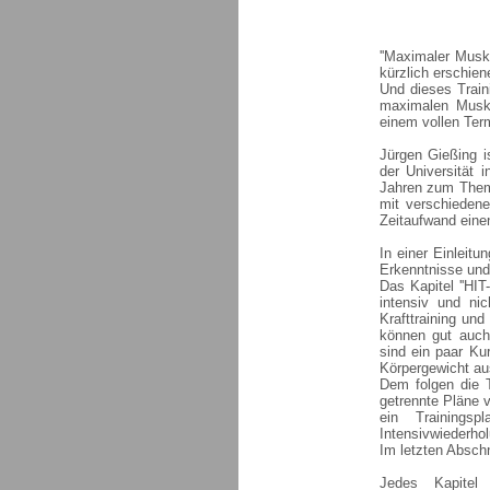
''Maximaler Muske
kürzlich erschien
Und dieses Train
maximalen Muskel
einem vollen Ter
Jürgen Gießing i
der Universität 
Jahren zum Thema
mit verschiedene
Zeitaufwand einen
In einer Einleitu
Erkenntnisse und 
Das Kapitel ''HIT
intensiv und nic
Krafttraining un
können gut auch
sind ein paar Ku
Körpergewicht au
Dem folgen die T
getrennte Pläne v
ein Trainings
Intensivwiederhol
Im letzten Absch
Jedes Kapitel