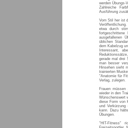
werden Übungs-Va
Zahlreiche Far
Ausführung zusät
Vom Stil her ist 
Veröffentlichung
etwa durch stim
fortgeschrittene
ausgefallenen Ü
üblichen Standa
dem Kabelzug und
Interessant, ab
Reduktionssätze,
gerade mal drei 
man besser verz
Hinsehen sieht m
trainierten Musk
"Anatomie für Fit
Verlag, zulegen.
Frauen müssen 
wieder in den Tra
Wünschenswert wä
diese Form von H
und Verkürzung 
kann. Dazu hätte
Übungen.
"HIT-Fitness" 
Freizeitsportler