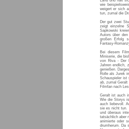
Land und hält si
wie beispielswei
weigert er sich 
tun, zumal die Dr
Der gut zwei Stu
zeigt einzelne
Sapkowski kreier
Autors über den
großen Erfolg s
Fantasy-Romanzy
Bei diesem Film
Miniserie, die bi
von Riva - Der 
Jahren endlich, 
genießen. Dargest
Rolle als Jurek i
Schauspieler ist
ab, zumal Geralt 
Filmfan nach Les
Geralt ist auch 
Wie die Storys ist
auch liebevoll. 
sie es nicht tun
und überaus inte
tatsächlich aber
animierte oder s
drumherum. Da s