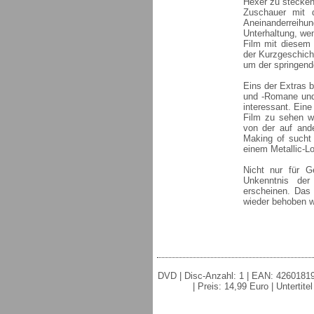
Hexer zu stecken
Zuschauer mit 
Aneinanderreihun
Unterhaltung, we
Film mit diesem
der Kurzgeschich
um der springend
Eins der Extras b
und -Romane und 
interessant. Eine
Film zu sehen wa
von der auf ande
Making of sucht
einem Metallic-Lo
Nicht nur für G
Unkenntnis der
erscheinen. Das 
wieder behoben 
DVD | Disc-Anzahl: 1 | EAN: 426018198
| Preis: 14,99 Euro | Untertit