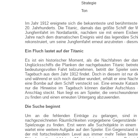
Strategie
Ton
Im Jahr 1912 ereignete sich die bekannteste und berühmteste
20. Jahrhunderts. Die Titanic, damals das größte Schiff der W
Jungfernfahrt im Nordatlantik, nachdem sie mit einem Eisberg 
Jahre nach dem dramatischen Ereignis wird das legendäre Schi
rekonstruiert, um seine Jungfernfahrt erneut anzutreten - diesmal
Ein Fluch lastet auf der Titanic
Es ist ein historischer Moment, als die Nachfahren der da
Unglücksschiffs die Planken der nachgebauten Titanic betret
bedeutungsvollen Fahrt teilzunehmen, betritt der Spieler sein
Tagebuch aus dem Jahr 1912 findet. Doch in diesem ist nur di
und während er sich noch darüber wundert, erhält er eine Nach
eine Bombe auf dem Schiff versteckt sei. Eine erneute Katast
nur die Hinweise im Tagebuch können darüber Aufschluss 
Anschlag steckt. Nun liegt es am Spieler, die verschwundene
zu finden und einen erneuten Untergang abzuwenden.
Die Suche beginnt
Um an die fehlenden Einträge zu gelangen, sind in dr
nachgezeichneten Räumlichkeiten vorgegebene Gegenstände w
Spielzeuge zu finden. Erst wenn alle Suchobjekte in einem
wartet eine weitere Aufgabe auf den Spieler. Ein Gegenstand
der mit fortschreitendem Level aus immer mehr Teilen best