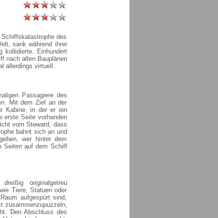
 Schiffskatastrophe des
elt, sank während ihrer
kollidierte. Einhundert
ff nach alten Bauplänen
 allerdings virtuell.
maligen Passagiere des
en. Mit dem Ziel an der
e Kabine, in der er ein
e erste Seite vorhanden
richt vom Steward, dass
rophe bahnt sich an und
geben, wer hinter dem
n Seiten auf dem Schiff
eißig originalgetreu
ie Tiere, Statuen oder
 Raum aufgespürt sind,
 ist zusammenzupuzzeln,
eht. Den Abschluss des