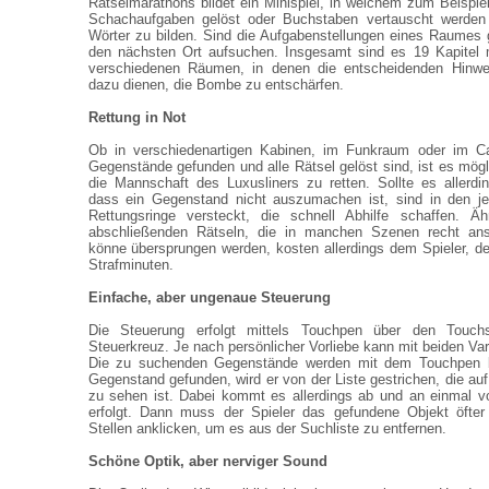
Rätselmarathons bildet ein Minispiel, in welchem zum Beispie
Schachaufgaben gelöst oder Buchstaben vertauscht werden
Wörter zu bilden. Sind die Aufgabenstellungen eines Raumes g
den nächsten Ort aufsuchen. Insgesamt sind es 19 Kapitel mi
verschiedenen Räumen, in denen die entscheidenden Hinwei
dazu dienen, die Bombe zu entschärfen.
Rettung in Not
Ob in verschiedenartigen Kabinen, im Funkraum oder im Ca
Gegenstände gefunden und alle Rätsel gelöst sind, ist es mögl
die Mannschaft des Luxusliners zu retten. Sollte es allerd
dass ein Gegenstand nicht auszumachen ist, sind in den je
Rettungsringe versteckt, die schnell Abhilfe schaffen. Ä
abschließenden Rätseln, die in manchen Szenen recht ansp
könne übersprungen werden, kosten allerdings dem Spieler, der
Strafminuten.
Einfache, aber ungenaue Steuerung
Die Steuerung erfolgt mittels Touchpen über den Touch
Steuerkreuz. Je nach persönlicher Vorliebe kann mit beiden Var
Die zu suchenden Gegenstände werden mit dem Touchpen ber
Gegenstand gefunden, wird er von der Liste gestrichen, die au
zu sehen ist. Dabei kommt es allerdings ab und an einmal v
erfolgt. Dann muss der Spieler das gefundene Objekt öfte
Stellen anklicken, um es aus der Suchliste zu entfernen.
Schöne Optik, aber nerviger Sound