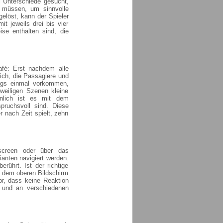
l Unterschiede gesucht,
 müssen, um sinnvolle
elöst, kann der Spieler
t jeweils drei bis vier
se enthalten sind, die
fé: Erst nachdem alle
ich, die Passagiere und
ings einmal vorkommen,
weiligen Szenen kleine
hnlich ist es mit dem
ruchsvoll sind. Diese
 nach Zeit spielt, zehn
screen oder über das
ianten navigiert werden.
ührt. Ist der richtige
f dem oberen Bildschirm
or, dass keine Reaktion
r und an verschiedenen