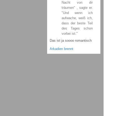
Nacht von dir
träumen" , sagte er.
"Und wenn ich
aufwache, weiß ich,
dass der beste Teil
des Tages schon
vorbei ist."
Das ist ja soooo romantisch
Arkadien brennt