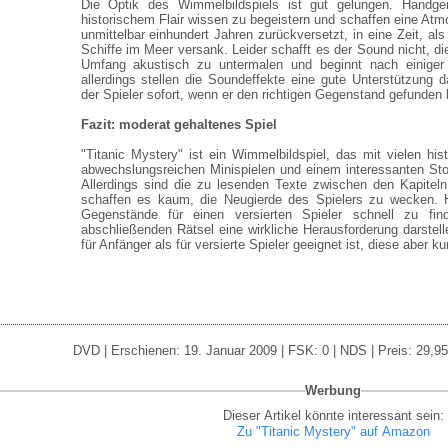
Die Optik des Wimmelbildspiels ist gut gelungen. Handge
historischem Flair wissen zu begeistern und schaffen eine Atm
unmittelbar einhundert Jahren zurückversetzt, in eine Zeit, als
Schiffe im Meer versank. Leider schafft es der Sound nicht, d
Umfang akustisch zu untermalen und beginnt nach einiger 
allerdings stellen die Soundeffekte eine gute Unterstützung d
der Spieler sofort, wenn er den richtigen Gegenstand gefunden 
Fazit: moderat gehaltenes Spiel
"Titanic Mystery" ist ein Wimmelbildspiel, das mit vielen his
abwechslungsreichen Minispielen und einem interessanten St
Allerdings sind die zu lesenden Texte zwischen den Kapitel
schaffen es kaum, die Neugierde des Spielers zu wecken. 
Gegenstände für einen versierten Spieler schnell zu fi
abschließenden Rätsel eine wirkliche Herausforderung darstell
für Anfänger als für versierte Spieler geeignet ist, diese aber kur
DVD | Erschienen: 19. Januar 2009 | FSK: 0 | NDS | Preis: 29,9
Werbung
Dieser Artikel könnte interessant sein:
Zu "Titanic Mystery" auf Amazon