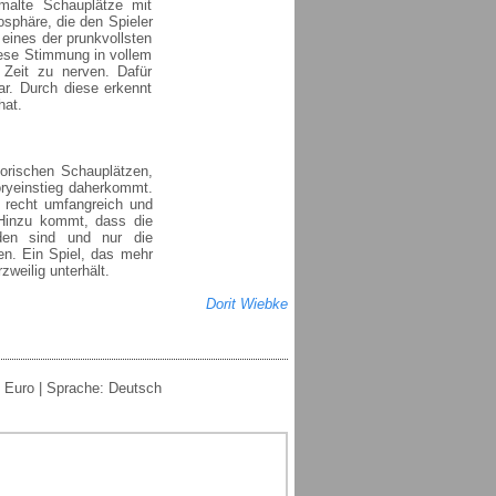
malte Schauplätze mit
osphäre, die den Spieler
 eines der prunkvollsten
iese Stimmung in vollem
Zeit zu nerven. Dafür
ar. Durch diese erkennt
hat.
torischen Schauplätzen,
oryeinstieg daherkommt.
n recht umfangreich und
Hinzu kommt, dass die
nden sind und nur die
en. Ein Spiel, das mehr
zweilig unterhält.
Dorit Wiebke
5 Euro | Sprache: Deutsch