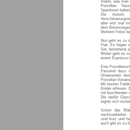
Vieles, was man t
Porzellan: Tas
Spardosen haben 
Die Autorin 
Verschönerungstec
aber erst mal m
dem Brennvorgang.
Mehrere Fotos beb
Nun geht es zu d
Flair. Es folgen
Set, bestehend a
Weiter geht es mi
einem Espresso-S
Eine Porzellansch
Passend dazu is
Ornamenten bema
Porzellan-Vorrat
Mit bunten Farbk
Kinder erfreuen.
mit leuchtenden r
Die weiße Glas
eignet sich siche
Schon das Blät
nachzuarbeiten. 
sind kurz und fa
auch gibt es zu 