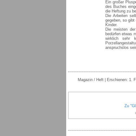
Ein großer Pluspu
des Buches einge
die Heftung zu b
Die Arbeiten sel
gegeben, so gibt
Kinder.
Die meisten der
bedürfen etwas m
wirklich sehr
Porzellangestal
anspruchslos sei
Magazin / Heft | Erschienen: 1. 
Zu "Gl