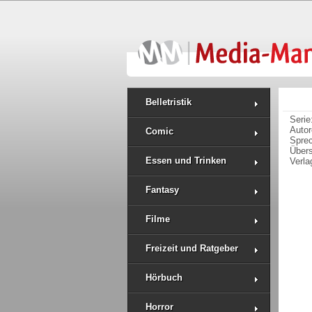
Belletristik
Serie
Auto
Comic
Spre
Über
Essen und Trinken
Verla
Fantasy
Filme
Freizeit und Ratgeber
Hörbuch
Horror