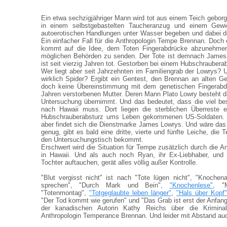
Ein etwa sechzigjähriger Mann wird tot aus einem Teich geborg
in einem selbstgebastelten Taucheranzug und einem Gew
autoerotischen Handlungen unter Wasser begeben und dabei d
Ein einfacher Fall für die Anthropologin Tempe Brennan. Doch 
kommt auf die Idee, dem Toten Fingerabdrücke abzunehmen 
möglichen Behörden zu senden. Der Tote ist demnach James 
ist seit vierzig Jahren tot. Gestorben bei einem Hubschraubera
Wer liegt aber seit Jahrzehnten im Familiengrab der Lowrys? U
wirklich Spider? Ergibt ein Gentest, den Brennan an alten G
doch keine Übereinstimmung mit dem genetischen Fingerabdr
Jahren verstorbenen Mutter. Deren Mann Plato Lowry besteht d
Untersuchung übernimmt. Und das bedeutet, dass die viel bes
nach Hawaii muss. Dort liegen die sterblichen Überreste 
Hubschrauberabsturz ums Leben gekommenen US-Soldaten. 
aber findet sich die Dienstmarke James Lowrys. Und wäre das 
genug, gibt es bald eine dritte, vierte und fünfte Leiche, di
den Untersuchungstisch bekommt.
Erschwert wird die Situation für Tempe zusätzlich durch die A
in Hawaii. Und als auch noch Ryan, ihr Ex-Liebhaber, und
Tochter auftauchen, gerät alles völlig außer Kontrolle.
"Blut vergisst nicht" ist nach "Tote lügen nicht", "Knochen
sprechen", "Durch Mark und Bein",
"Knochenlese"
, "
"Totenmontag",
"Totgeglaubte leben länger"
,
"Hals über Kopf
"Der Tod kommt wie gerufen" und "Das Grab ist erst der Anfan
der kanadischen Autorin Kathy Reichs über die Kriminalf
Anthropologin Temperance Brennan. Und leider mit Abstand au