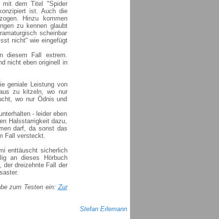
e mit dem Titel "Spider
konzipiert ist. Auch die
gezogen. Hinzu kommen
ungen zu kennen glaubt
ramaturgisch scheinbar
sst nicht" wie eingefügt
in diesem Fall extrem.
 nicht eben originell in
ie geniale Leistung von
aus zu kitzeln, wo nur
aucht, wo nur Ödnis und
nterhalten - leider eben
n Halsstarrigkeit dazu,
mmen darf, da sonst das
 Fall versteckt.
mi enttäuscht sicherlich
lig an dieses Hörbuch
 der dreizehnte Fall der
saster.
robe zum Testen ein:
Zur
Stefan Erlemann