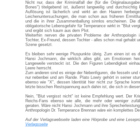
Nicht nur, dass der Kriminalfall der (für die Originalausgab
Bones") titelgebend ist, äußerst langweilig und durchsichtig 
Auflösung ist lächerlich und wirkt an den Haaren herbei
Leichenuntersuchungen, die man schon aus früheren Ermittl
und die in ihrer Zusammenballung sinnlos erscheinen. Die d
obligatorische Lebensgefahr für Temperance wirkt in "Blut vergi
und ergibt sich kaum aus dem Plot.
Weiterhin nerven die privaten Probleme der Anthropologin 
Tochter, Ex-Freund, dessen Tochter - alles schon mal gehabt und
Szene gesetzt.
Es bleiben sehr wenige Pluspunkte übrig. Zum einen ist es d
Hansi Jochmann, die wirklich alles gibt, um Emotionen her
Langeweile versteckt ist. Die den Figuren Lebendigkeit einh
Leere herrscht.
Zum anderen sind es einige der Nebenfiguren, die fesseln und u
nur nebenbei und am Rande. Plato Lowry gehört in seiner sture
ebenso wie "X", dessen Identität hier nicht zur Sprache ko
letzte bisschen Restspannung auch dahin ist, die sich in diesem
Nein, "Blut vergisst nicht" ist keine Empfehlung wert. Der Kri
Reichs-Fans ebenso wie alle, die mehr oder weniger zufäl
geraten. Wäre nicht Hansi Jochmann und ihre Sprecherleistung,
Anthropologin Dr. Temperance Brennan wäre ein komplettes De
Auf der Verlagswebseite laden eine Hörprobe und eine Lesep
Verlagsseite