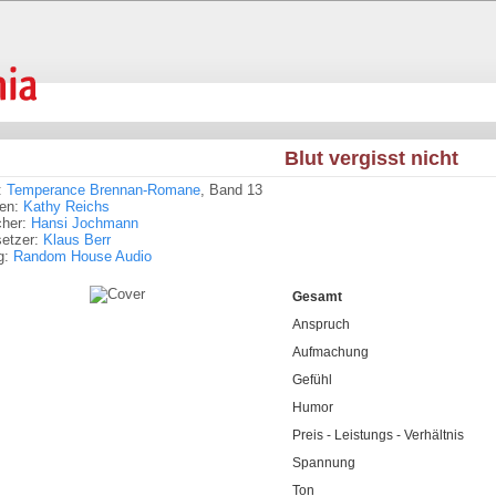
Blut vergisst nicht
:
Temperance Brennan-Romane
, Band 13
ren:
Kathy Reichs
cher:
Hansi Jochmann
setzer:
Klaus Berr
g:
Random House Audio
Gesamt
Anspruch
Aufmachung
Gefühl
Humor
Preis - Leistungs - Verhältnis
Spannung
Ton