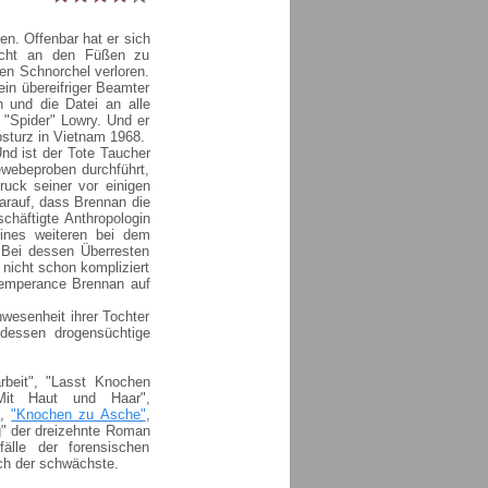
en. Offenbar hat er sich
icht an den Füßen zu
en Schnorchel verloren.
ein übereifriger Beamter
und die Datei an alle
"Spider" Lowry. Und er
bsturz in Vietnam 1968.
nd ist der Tote Taucher
ewebeproben durchführt,
uck seiner vor einigen
arauf, dass Brennan die
chäftigte Anthropologin
eines weiteren bei dem
Bei dessen Überresten
nicht schon kompliziert
e Temperance Brennan auf
nwesenheit ihrer Tochter
 dessen drogensüchtige
arbeit", "Lasst Knochen
Mit Haut und Haar",
"
,
"Knochen zu Asche"
,
g" der dreizehnte Roman
älle der forensischen
ch der schwächste.