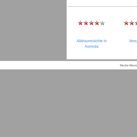
Albtraumnächte in
Venu
Asmoda
Media-Mania