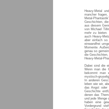
Heavy-Metal un
mancher fragen,
Metal-Phantasti
Geschichten, die
aus diesem Genre
von Michael Till
mehr zu bieten.
auch Heavy-Metal
aber einfach so.
einwandfrei umge
Momente. Außerde
genau so gemeint
die Geschichten,
Heavy-Metal-Phan
Dabei sind die e
Wenn man die Ge
bekommt man ein
mystisch-gruseli
In anderen Gesch
leben wie wir, a
das Angst oder 
Geschichte entfü
denen das Thema 
und jede Menge d
haben eine gew
Vordergrund st