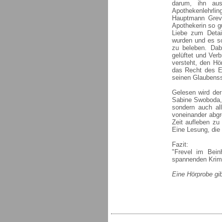
darum, ihn aus
Apothekenlehrlin
Hauptmann Greve
Apothekerin so gu
Liebe zum Detail
wurden und es so
zu beleben. Dab
gelüftet und Verb
versteht, den Hör
das Recht des E
seinen Glaubenss
Gelesen wird de
Sabine Swoboda, 
sondern auch al
voneinander abgr
Zeit aufleben zu
Eine Lesung, die g
Fazit:
"Frevel im Bein
spannenden Krimi
Eine Hörprobe gi