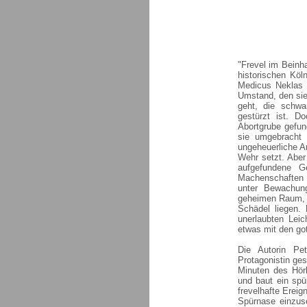
"Frevel im Beinha
historischen Köl
Medicus Neklas B
Umstand, den sie 
geht, die schwa
gestürzt ist. D
Abortgrube gefun
sie umgebracht 
ungeheuerliche A
Wehr setzt. Aber 
aufgefundene Ge
Machenschaften 
unter Bewachung
geheimen Raum, d
Schädel liegen.
unerlaubten Leic
etwas mit den got
Die Autorin Pet
Protagonistin ges
Minuten des Hörb
und baut ein spü
frevelhafte Ereig
Spürnase einzus