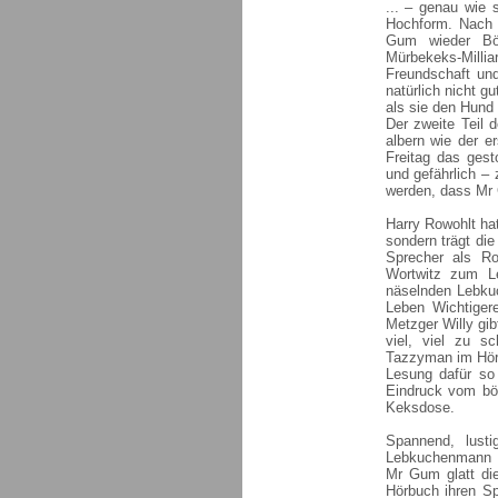
... – genau wie 
Hochform. Nach d
Gum wieder Bö
Mürbekeks-Mill
Freundschaft und
natürlich nicht g
als sie den Hund
Der zweite Teil 
albern wie der e
Freitag das gest
und gefährlich – 
werden, dass Mr 
Harry Rowohlt hat
sondern trägt di
Sprecher als Ro
Wortwitz zum L
näselnden Lebku
Leben Wichtiger
Metzger Willy gib
viel, viel zu sc
Tazzyman im Hörb
Lesung dafür so 
Eindruck vom bö
Keksdose.
Spannend, lusti
Lebkuchenmann Bj
Mr Gum glatt di
Hörbuch ihren S