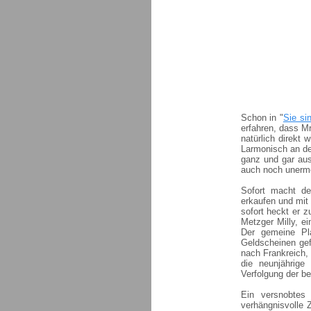
Schon in "
Sie si
erfahren, dass Mr
natürlich direkt
Larmonisch an der
ganz und gar aus 
auch noch unerme
Sofort macht de
erkaufen und mit
sofort heckt er 
Metzger Milly, e
Der gemeine Pla
Geldscheinen ge
nach Frankreich, 
die neunjährige
Verfolgung der 
Ein versnobtes
verhängnisvolle 