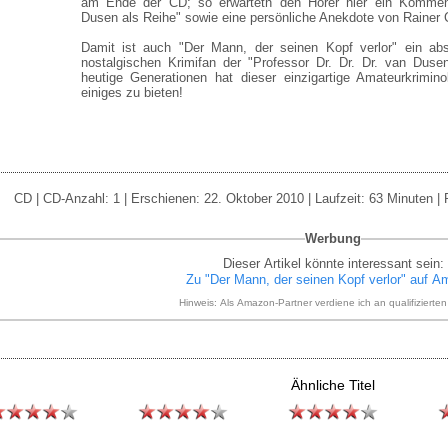
am Ende der CD; so erwartetn den Hörer hier ein Kommen
Dusen als Reihe" sowie eine persönliche Anekdote von Rainer C
Damit ist auch "Der Mann, der seinen Kopf verlor" ein ab
nostalgischen Krimifan der "Professor Dr. Dr. Dr. van Duse
heutige Generationen hat dieser einzigartige Amateurkrimin
einiges zu bieten!
CD | CD-Anzahl: 1 | Erschienen: 22. Oktober 2010 | Laufzeit: 63 Minuten | 
Werbung
Dieser Artikel könnte interessant sein:
Zu "Der Mann, der seinen Kopf verlor" auf 
Hinweis: Als Amazon-Partner verdiene ich an qualifizierte
Ähnliche Titel