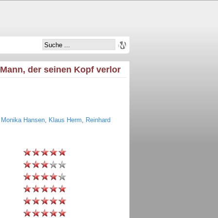
r Mann, der seinen Kopf verlor
,
Monika Hansen
,
Klaus Herm
,
Reinhard