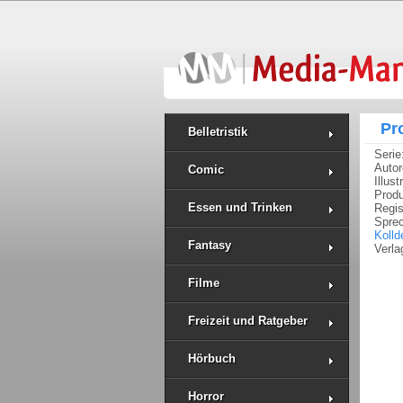
Pr
Belletristik
Serie
Auto
Comic
Illus
Prod
Essen und Trinken
Regi
Spre
Kolld
Fantasy
Verla
Filme
Freizeit und Ratgeber
Hörbuch
Horror