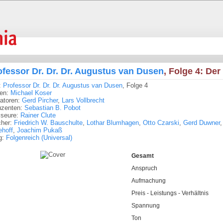
ofessor Dr. Dr. Dr. Augustus van Dusen
, Folge 4: De
:
Professor Dr. Dr. Dr. Augustus van Dusen
, Folge 4
ren:
Michael Koser
tratoren:
Gerd Pircher
,
Lars Vollbrecht
uzenten:
Sebastian B. Pobot
sseure:
Rainer Clute
cher:
Friedrich W. Bauschulte
,
Lothar Blumhagen
,
Otto Czarski
,
Gerd Duwner
ehoff
,
Joachim Pukaß
g:
Folgenreich (Universal)
Gesamt
Anspruch
Aufmachung
Preis - Leistungs - Verhältnis
Spannung
Ton