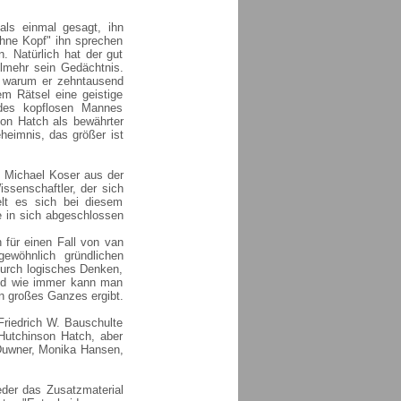
als einmal gesagt, ihn
ohne Kopf" ihn sprechen
. Natürlich hat der gut
elmehr sein Gedächtnis.
er warum er zehntausend
em Rätsel eine geistige
 des kopflosen Mannes
son Hatch als bewährter
eimnis, das größer ist
n Michael Koser aus der
issenschaftler, der sich
elt es sich bei diesem
e in sich abgeschlossen
 für einen Fall von van
ewöhnlich gründlichen
durch logisches Denken,
nd wie immer kann man
in großes Ganzes ergibt.
riedrich W. Bauschulte
Hutchinson Hatch, aber
Duwner, Monika Hansen,
der das Zusatzmaterial