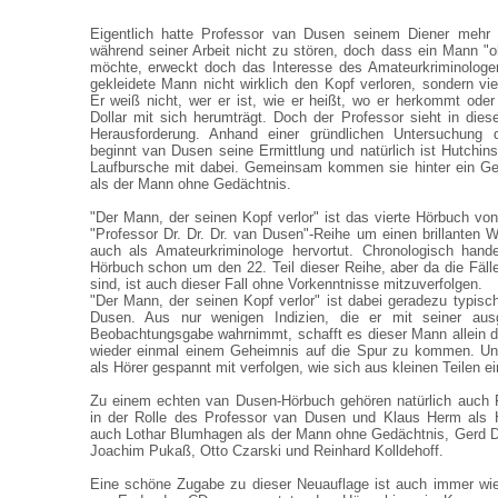
Eigentlich hatte Professor van Dusen seinem Diener mehr 
während seiner Arbeit nicht zu stören, doch dass ein Mann "
möchte, erweckt doch das Interesse des Amateurkriminologen
gekleidete Mann nicht wirklich den Kopf verloren, sondern vi
Er weiß nicht, wer er ist, wie er heißt, wo er herkommt od
Dollar mit sich herumträgt. Doch der Professor sieht in dies
Herausforderung. Anhand einer gründlichen Untersuchung
beginnt van Dusen seine Ermittlung und natürlich ist Hutchin
Laufbursche mit dabei. Gemeinsam kommen sie hinter ein Geh
als der Mann ohne Gedächtnis.
"Der Mann, der seinen Kopf verlor" ist das vierte Hörbuch vo
"Professor Dr. Dr. Dr. van Dusen"-Reihe um einen brillanten W
auch als Amateurkriminologe hervortut. Chronologisch hand
Hörbuch schon um den 22. Teil dieser Reihe, aber da die Fäll
sind, ist auch dieser Fall ohne Vorkenntnisse mitzuverfolgen.
"Der Mann, der seinen Kopf verlor" ist dabei geradezu typisch
Dusen. Aus nur wenigen Indizien, die er mit seiner ausg
Beobachtungsgabe wahrnimmt, schafft es dieser Mann allein 
wieder einmal einem Geheimnis auf die Spur zu kommen. U
als Hörer gespannt mit verfolgen, wie sich aus kleinen Teilen e
Zu einem echten van Dusen-Hörbuch gehören natürlich auch F
in der Rolle des Professor van Dusen und Klaus Herm als 
auch Lothar Blumhagen als der Mann ohne Gedächtnis, Gerd 
Joachim Pukaß, Otto Czarski und Reinhard Kolldehoff.
Eine schöne Zugabe zu dieser Neuauflage ist auch immer wie