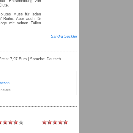
tar "Entscheidung van
lute.
solutes Muss für jeden
n"-Reihe. Aber auch für
ologe mit seinen Fällen
Sandra Seckler
Preis: 7,97 Euro | Sprache: Deutsch
Amazon
n Käufen.