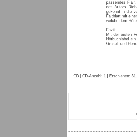
passendes Flair.
des Autors Richa
gekonnt in die v
Faltblatt mit ein
welche dem Hörer 
Fazit:
Mit der ersten F
Hörbuchlabel ein
Grusel- und Horro
CD | CD-Anzahl: 1 | Erschienen: 31.