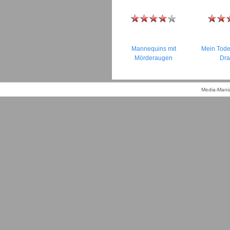
Mannequins mit
Mein Tode
Mörderaugen
Dra
Media-Mania