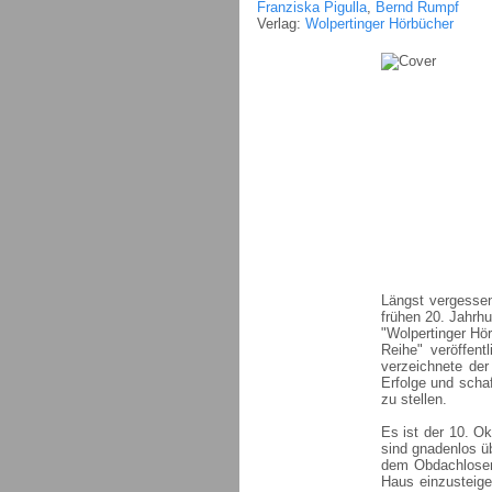
Franziska Pigulla
,
Bernd Rumpf
Verlag:
Wolpertinger Hörbücher
Längst vergessen
frühen 20. Jahrhu
"Wolpertinger Hö
Reihe" veröffent
verzeichnete de
Erfolge und schaf
zu stellen.
Es ist der 10. O
sind gnadenlos üb
dem Obdachlosen 
Haus einzusteige