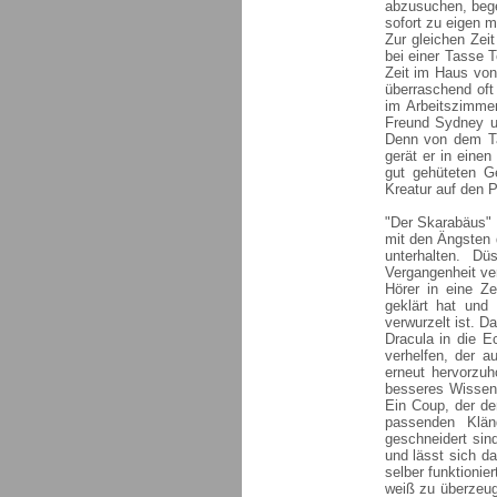
abzusuchen, bege
sofort zu eigen 
Zur gleichen Zei
bei einer Tasse 
Zeit im Haus von
überraschend of
im Arbeitszimmer
Freund Sydney um
Denn von dem Tag
gerät er in einen
gut gehüteten G
Kreatur auf den Pl
"Der Skarabäus" i
mit den Ängsten 
unterhalten. Dü
Vergangenheit ve
Hörer in eine Ze
geklärt hat und
verwurzelt ist. 
Dracula in die 
verhelfen, der a
erneut hervorzuh
besseres Wissen 
Ein Coup, der de
passenden Klän
geschneidert sind
und lässt sich da
selber funktionie
weiß zu überzeug