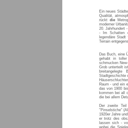
Ein neues Städteb
Qualität, atmosp
rückt
die
Metropo
moderner Urbanit
20. Jahrhundert 
- Im Schatten d
legendäre Stadt 
Terrain entgegens
Das Buch, eine 
gehabt in toll
schmucken New-Yo
Grob unterteilt i
breitangelegte 
Stadtgeschichte 
Häuserschluchte
Raum - und ein e
das von 1900 bis 
kommen bei all 
die bei allem Det
Der zweite Teil
"Pinselstiche" (A
1920er Jahre und
er trotz des obs
lassen sich - vo
wobei die Spiele