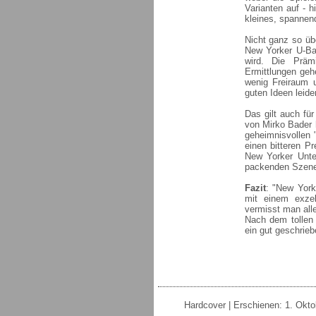
Varianten auf - h
kleines, spannend
Nicht ganz so übe
New Yorker U-Bah
wird. Die Prämi
Ermittlungen geh
wenig Freiraum u
guten Ideen leide
Das gilt auch fü
von Mirko Bader 
geheimnisvollen 
einen bitteren P
New Yorker Unter
packenden Szenen 
Fazit
: "New York
mit einem exzel
vermisst man all
Nach dem tollen
ein gut geschrie
Hardcover | Erschienen: 1. Okto