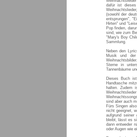
Weihnachtsliede
dafür ist diese
Weihnachtslieder
(sowohl der deut
entsprungen", "E
Hirten" und "Lei
Pop finden, daru
sind, wie zum Be
"Mary's Boy Child
Sammlung.
Neben den Lyric
Musik und der 
Weihnachtsbilder
Sterne in unter
Tannenbäume und
Dieses Buch ist 
Handtasche mitz
halten. Zudem i
Weihnachtslie
Weihnachtssongs.
sind aber auch m
Fürs Singen also 
nicht geeignet, 
aufgrund seiner
bleibt, lässt es
dann entweder n
oder Augen wie ei