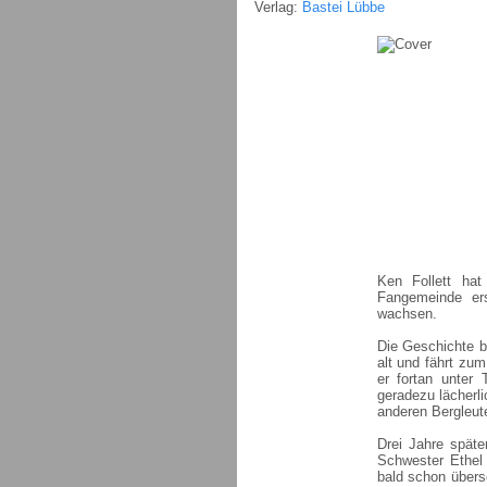
Verlag:
Bastei Lübbe
Ken Follett ha
Fangemeinde er
wachsen.
Die Geschichte b
alt und fährt zum
er fortan unter 
geradezu lächerl
anderen Bergleut
Drei Jahre späte
Schwester Ethel 
bald schon übers