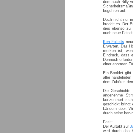
dem auch Billy ve
Sicherheitsmaßna
begehren auf.
Doch nicht nur i
brodelt es. Der E
dies ebenso zu s
auch neue Feinds
Ken Folletts
neue
Erwarten. Das Hör
merken ist, we
Eindruck, dass e
Dennoch erfordert
einer enormen Fü
Ein Booklet gibt
aller handelnden 
dem Zuhörer, den
Die Geschichte f
angenehme Sti
konzentriert sic
geschickt bringt
Ländern über. Wi
durch seine herv
Fazit:
Der Auftakt zur
J
wird durch das 