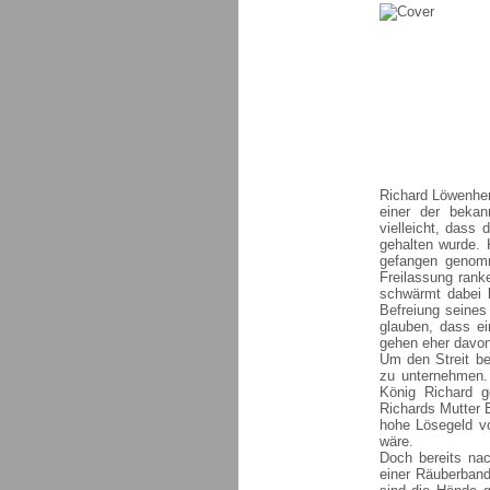
Richard Löwenher
einer der bekan
vielleicht, dass
gehalten wurde.
gefangen genom
Freilassung rank
schwärmt dabei 
Befreiung seines
glauben, dass ei
gehen eher davon 
Um den Streit be
zu unternehmen. 
König Richard g
Richards Mutter E
hohe Lösegeld vo
wäre.
Doch bereits nac
einer Räuberband