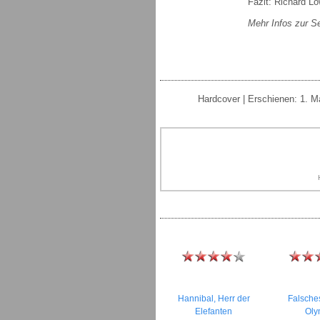
Fazit: Richard L
Mehr Infos zur S
Hardcover | Erschienen: 1. M
Hannibal, Herr der
Falsches
Elefanten
Oly