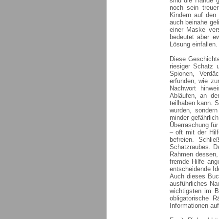
sind die Hände g
noch sein treue
Kindern auf den
auch beinahe geli
einer Maske ver
bedeutet aber e
Lösung einfallen.
Diese Geschichte
riesiger Schatz 
Spionen, Verdäc
erfunden, wie zu
Nachwort hinwei
Abläufen, an de
teilhaben kann. S
wurden, sondern
minder gefährlich
Überraschung für
– oft mit der Hil
befreien. Schli
Schatzraubes. Da
Rahmen dessen, 
fremde Hilfe ang
entscheidende Id
Auch dieses Buch
ausführliches Na
wichtigsten im B
obligatorische R
Informationen au