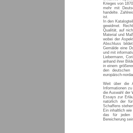
Krieges von 1870/
mehr mit Deuts
handelte. Zahlre
ist.
In den Katalogtei
gewidmet. Recht
Qualität, auf nic
Material und Maß
wobei der Aspekt
Abschluss bilde
Gemälde eine Do
und mit informati
Liebermann, Cori
anhand ihrer Bilde
in einem größere
den deutschen 
europäisch-norda
Weit über die 
Informationen zu
die Auswahl der 
Essays zur Erläu
natürlich der f
Schaffens stehen
Ein inhaltlich w
das für jeden 
Bereicherung sein