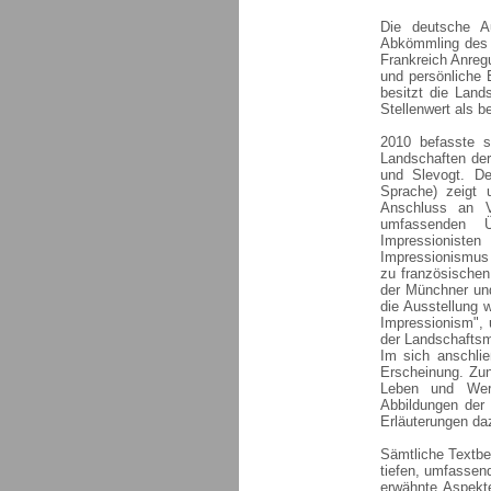
Die deutsche A
Abkömmling des f
Frankreich Anreg
und persönliche 
besitzt die Land
Stellenwert als b
2010 befasste s
Landschaften der
und Slevogt. De
Sprache) zeigt 
Anschluss an V
umfassenden Ü
Impressionisten
Impressionismus 
zu französischen
der Münchner und
die Ausstellung 
Impressionism",
der Landschaftsm
Im sich anschlie
Erscheinung. Zunä
Leben und Werk
Abbildungen der 
Erläuterungen da
Sämtliche Textbe
tiefen, umfassen
erwähnte Aspekte