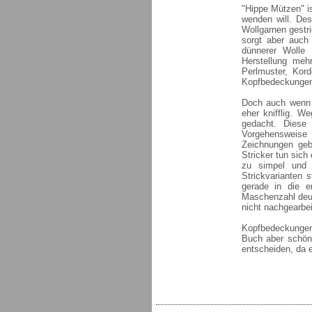
"Hippe Mützen" is
wenden will. Des
Wollgarnen gestr
sorgt aber auch 
dünnerer Wolle 
Herstellung meh
Perlmuster, Kord
Kopfbedeckungen 
Doch auch wenn d
eher knifflig. W
gedacht. Diese
Vorgehensweise 
Zeichnungen geb
Stricker tun sich 
zu simpel und 
Strickvarianten 
gerade in die e
Maschenzahl deutl
nicht nachgearbe
Kopfbedeckungen s
Buch aber schöne
entscheiden, da e