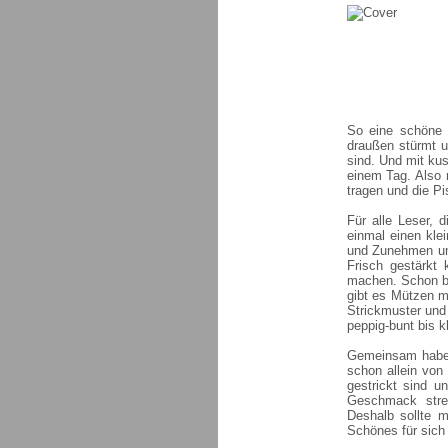
So eine schöne 
draußen stürmt u
sind. Und mit kus
einem Tag. Also
tragen und die Pi
Für alle Leser, 
einmal einen kl
und Zunehmen und
Frisch gestärkt
machen. Schon bei
gibt es Mützen m
Strickmuster und
peppig-bunt bis k
Gemeinsam haben
schon allein von
gestrickt sind u
Geschmack strei
Deshalb sollte 
Schönes für sich 