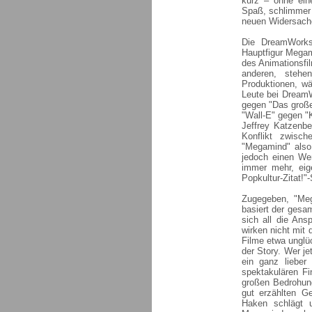
kurz – ohne ein
Spaß, schlimmer 
neuen Widersache
Die DreamWorks-
Hauptfigur Megami
des Animationsfil
anderen, stehen
Produktionen, wä
Leute bei DreamW
gegen "Das große
"Wall-E" gegen "
Jeffrey Katzenbe
Konflikt zwisc
"Megamind" also
jedoch einen We
immer mehr, eig
Popkultur-Zitat!"
Zugegeben, "Meg
basiert der gesa
sich all die Ans
wirken nicht mit 
Filme etwa unglü
der Story. Wer je
ein ganz lieber 
spektakulären Fi
großen Bedrohung
gut erzählten Ge
Haken schlägt u