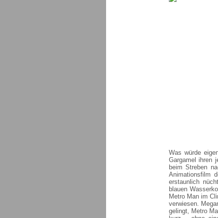
Was würde eigent
Gargamel ihren j
beim Streben na
Animationsfilm 
erstaunlich nüch
blauen Wasserkop
Metro Man im Cli
verwiesen. Megam
gelingt, Metro M