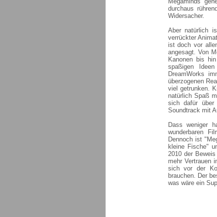
Megaminds gehe
durchaus rühren
Widersacher.
Aber natürlich i
verrückter Animat
ist doch vor all
angesagt. Von Me
Kanonen bis hin 
spaßigen Ideen
DreamWorks imm
überzogenen Reak
viel getrunken. 
natürlich Spaß m
sich dafür über
Soundtrack mit 
Dass weniger h
wunderbaren Fi
Dennoch ist "Me
kleine Fische" 
2010 der Beweis 
mehr Vertrauen i
sich vor der Ko
brauchen. Der be
was wäre ein Sup