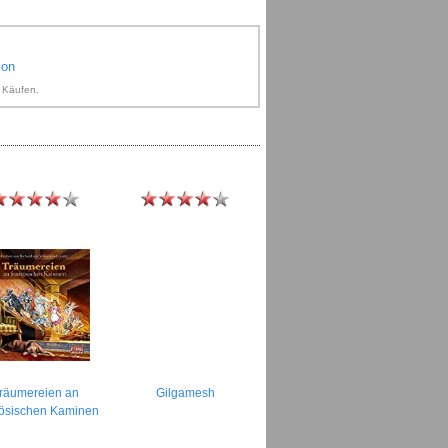
zon
n Käufen.
räumereien an
Gilgamesh
zösischen Kaminen