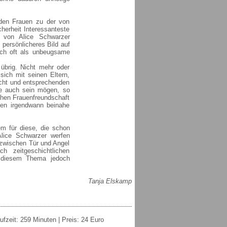
iden Frauen zu der von
cherheit Interessanteste
 von Alice Schwarzer
 persönlicheres Bild auf
auch oft als unbeugsame
übrig. Nicht mehr oder
ich mit seinen Eltern,
cht und entsprechenden
ie auch sein mögen, so
chen Frauenfreundschaft
den irgendwann beinahe
em für diese, die schon
Alice Schwarzer werfen
 zwischen Tür und Angel
h zeitgeschichtlichen
u diesem Thema jedoch
Tanja Elskamp
fzeit: 259 Minuten | Preis: 24 Euro