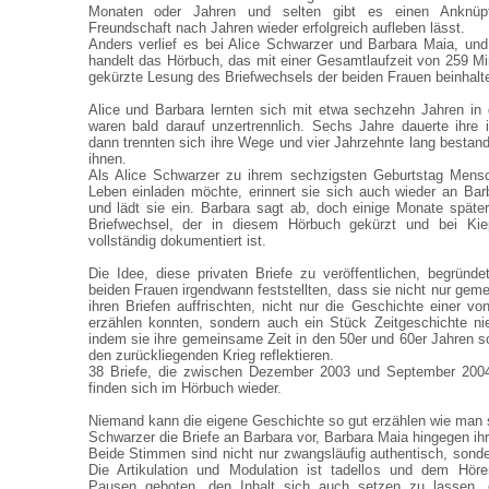
Monaten oder Jahren und selten gibt es einen Anknüpf
Freundschaft nach Jahren wieder erfolgreich aufleben lässt.
Anders verlief es bei Alice Schwarzer und Barbara Maia, und
handelt das Hörbuch, das mit einer Gesamtlaufzeit von 259 Mi
gekürzte Lesung des Briefwechsels der beiden Frauen beinhalte
Alice und Barbara lernten sich mit etwa sechzehn Jahren in
waren bald darauf unzertrennlich. Sechs Jahre dauerte ihre 
dann trennten sich ihre Wege und vier Jahrzehnte lang bestan
ihnen.
Als Alice Schwarzer zu ihrem sechzigsten Geburtstag Mens
Leben einladen möchte, erinnert sie sich auch wieder an Barb
und lädt sie ein. Barbara sagt ab, doch einige Monate später
Briefwechsel, der in diesem Hörbuch gekürzt und bei Ki
vollständig dokumentiert ist.
Die Idee, diese privaten Briefe zu veröffentlichen, begründe
beiden Frauen irgendwann feststellten, dass sie nicht nur gem
ihren Briefen auffrischten, nicht nur die Geschichte einer vo
erzählen konnten, sondern auch ein Stück Zeitgeschichte ni
indem sie ihre gemeinsame Zeit in den 50er und 60er Jahren s
den zurückliegenden Krieg reflektieren.
38 Briefe, die zwischen Dezember 2003 und September 2004
finden sich im Hörbuch wieder.
Niemand kann die eigene Geschichte so gut erzählen wie man se
Schwarzer die Briefe an Barbara vor, Barbara Maia hingegen ihre
Beide Stimmen sind nicht nur zwangsläufig authentisch, sond
Die Artikulation und Modulation ist tadellos und dem Hör
Pausen geboten, den Inhalt sich auch setzen zu lassen, 