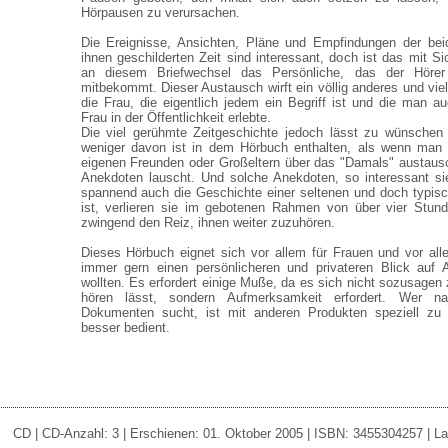
Hörpausen zu verursachen.
Die Ereignisse, Ansichten, Pläne und Empfindungen der be
ihnen geschilderten Zeit sind interessant, doch ist das mit Si
an diesem Briefwechsel das Persönliche, das der Hörer
mitbekommt. Dieser Austausch wirft ein völlig anderes und viel
die Frau, die eigentlich jedem ein Begriff ist und die man 
Frau in der Öffentlichkeit erlebte.
Die viel gerühmte Zeitgeschichte jedoch lässt zu wünschen 
weniger davon ist in dem Hörbuch enthalten, als wenn man s
eigenen Freunden oder Großeltern über das "Damals" austaus
Anekdoten lauscht. Und solche Anekdoten, so interessant s
spannend auch die Geschichte einer seltenen und doch typis
ist, verlieren sie im gebotenen Rahmen von über vier Stun
zwingend den Reiz, ihnen weiter zuzuhören.
Dieses Hörbuch eignet sich vor allem für Frauen und vor all
immer gern einen persönlicheren und privateren Blick auf 
wollten. Es erfordert einige Muße, da es sich nicht sozusagen
hören lässt, sondern Aufmerksamkeit erfordert. Wer nac
Dokumenten sucht, ist mit anderen Produkten speziell z
besser bedient.
CD | CD-Anzahl: 3 | Erschienen: 01. Oktober 2005 | ISBN: 3455304257 | Lau