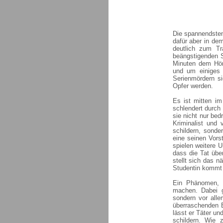
Die spannendsten 
dafür aber in de
deutlich zum T
beängstigenden S
Minuten dem Höre
und um einiges 
Serienmördern si
Opfer werden.
Es ist mitten i
schlendert durch 
sie nicht nur bed
Kriminalist und 
schildern, sond
eine seinen Vors
spielen weitere 
dass die Tat übe
stellt sich das 
Studentin kommt 
Ein Phänomen, d
machen. Dabei g
sondern vor all
überraschenden E
lässt er Täter un
schildern. Wie 