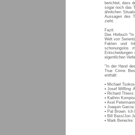
berichtet, dass d
sogar noch das T
ähnlichen Situati
Aussagen des Tä
zieht.
Fazit:
Das Hörbuch "In 
Welt von Serientä
Fakten und Int
schonungslos mi
Entscheidungen 
eigentlichen Verb
"In der Hand de
True Crime Best
enthält:
• Michael Tsokos
• Josef Wilfling:
• Richard Thiess
• Kathrin Kompis
• Axel Petermann
• Joaquin Garcia: 
• Pat Brown: Ich b
• Bill Bass/Jon J
• Mark Benecke: