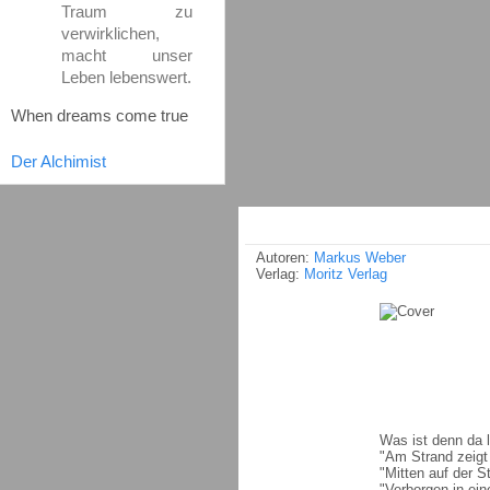
Traum zu
verwirklichen,
macht unser
Leben lebenswert.
When dreams come true
Der Alchimist
Autoren:
Markus Weber
Verlag:
Moritz Verlag
Was ist denn da 
"Am Strand zeigt 
"Mitten auf der 
"Verborgen in ein