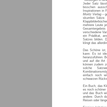
Jeder Satz läss
bisschen aussc
Inspirationen in
Moritz Verlag
– g
skurrilen Sätze.
Klappbilderbüche
mehrere Leute j
Gesamtergebnis ü
verschiedene Var
ein Prädikat, a
Satzes bilden. D
klingt das allerd
Das Schöne ist,
kann: Es ist ide
heranzuführen. B
und auf die Art
können zudem zu
solche Satzw
Kombinationsmög
einfach noch wi
schwarzen Rückse
Ein Buch, das Kl
es noch schöner 
und das Buch wi
andere. Durch d
Reisen oder länge